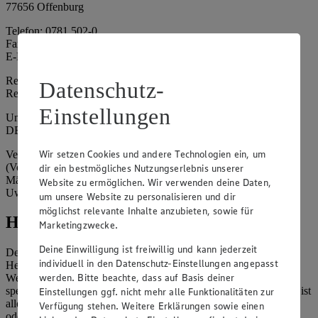
77656 Offenburg
Telefon: 0781 502-0
Fax: 0781 502-6180
E-Mail: kundenservice@edeka-suedwest.de
Registergericht: Amtsgericht Freiburg i.B.
Datenschutz-
Registernummer: HRA 707629
Einstellungen
Umsatzsteuer-Identifikationsnummer gem. § 27a UStG:
DE815916131
Wir setzen Cookies und andere Technologien ein, um
Vertretungsberechtigte: Rainer Huber (Sprecher)
(Vorstandsmitglied), Klaus Fickert (Vorstandsmitglied), Jürgen
dir ein bestmögliches Nutzungserlebnis unserer
Mäder (Vorstandsmitglied), Patrick Mogck (Vorstandsmitglied),
Website zu ermöglichen. Wir verwenden deine Daten,
Uwe Kohler
um unsere Website zu personalisieren und dir
möglichst relevante Inhalte anzubieten, sowie für
Hinweise
Marketingzwecke.
Deine Einwilligung ist freiwillig und kann jederzeit
Der Inhalt dieser Website ist urheberrechtlich geschützt. Der
individuell in den Datenschutz-Einstellungen angepasst
Herausgeber gewährt Ihnen jedoch das Recht, den auf dieser
werden. Bitte beachte, dass auf Basis deiner
Website bereitgestellten Text ganz oder ausschnittsweise zu
speichern und zu vervielfältigen. Aus Gründen des Urheberrechts ist
Einstellungen ggf. nicht mehr alle Funktionalitäten zur
allerdings die Speicherung und Vervielfältigung von Bildmaterial
Verfügung stehen. Weitere Erklärungen sowie einen
oder Grafiken aus dieser Website nicht gestattet.