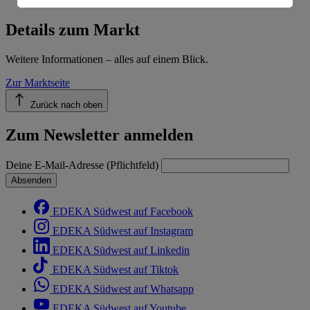
Informationen zum Herausgeber der Seite findest du
im
Impressum
Details zum Markt
Weitere Informationen – alles auf einem Blick.
Zur Marktseite
Zurück nach oben
Zum Newsletter anmelden
Deine E-Mail-Adresse (Pflichtfeld)
Absenden
EDEKA Südwest auf Facebook
EDEKA Südwest auf Instagram
EDEKA Südwest auf Linkedin
EDEKA Südwest auf Tiktok
EDEKA Südwest auf Whatsapp
EDEKA Südwest auf Youtube