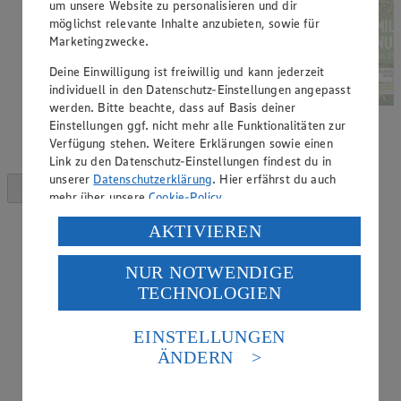
um unsere Website zu personalisieren und dir
möglichst relevante Inhalte anzubieten, sowie für
Marketingzwecke.
Deine Einwilligung ist freiwillig und kann jederzeit
individuell in den Datenschutz-Einstellungen angepasst
werden. Bitte beachte, dass auf Basis deiner
Einstellungen ggf. nicht mehr alle Funktionalitäten zur
Verfügung stehen. Weitere Erklärungen sowie einen
Link zu den Datenschutz-Einstellungen findest du in
unserer
Datenschutzerklärung
. Hier erfährst du auch
mehr über unsere
Cookie-Policy
.
Verarbeitung deiner personenbezogenen Daten in den
AKTIVIEREN
USA durch Facebook und YouTube:
NUR NOTWENDIGE
Wenn du auf „Aktivieren“ klickst, willigst du im Sinne
TECHNOLOGIEN
des Art. 49 Abs. 1 Satz 1 lit. a) DSGVO ein, dass deine
Daten in den USA verarbeitet werden. Der EuGH sieht
die USA als Land mit einem nach europäischen
EINSTELLUNGEN
Standards nicht angemessenen Datenschutzniveau an.
ÄNDERN
Es besteht das Risiko eines Zugriffs durch US-
amerikanische Behörden.