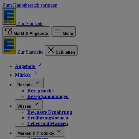
Zum Hauptbereich springen
Zur Startseite
Markt & Angebote
Menü
Zur Startseite
Schließen
Angebote
Märkte
Rezepte
Rezeptsuche
Rezeptsammlungen
Wissen
Bewusste Ernährung
Ernährungsformen
Lebensmittelwissen
Marken & Produkte