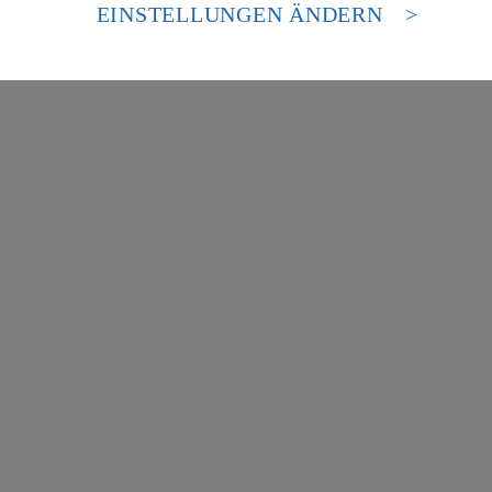
es Zugriffs durch US-amerikanische Behörden.
EINSTELLUNGEN ÄNDERN
nen zum Herausgeber der Seite findest du im
Impressum