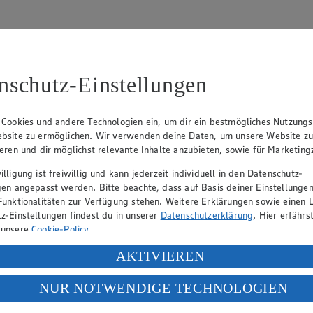
nschutz-Einstellungen
31
 Cookies und andere Technologien ein, um dir ein bestmögliches Nutzungs
bsite zu ermöglichen. Wir verwenden deine Daten, um unsere Website z
, Klaus Fickert (Vorstandsmitglied), Jürgen Mäder (Vorstandsmitglied)
ieren und dir möglichst relevante Inhalte anzubieten, sowie für Marketin
lligung ist freiwillig und kann jederzeit individuell in den Datenschutz-
gen angepasst werden. Bitte beachte, dass auf Basis deiner Einstellungen
eber gewährt Ihnen jedoch das Recht, den auf dieser Website bereitgest
Funktionalitäten zur Verfügung stehen. Weitere Erklärungen sowie einen L
icherung und Vervielfältigung von Bildmaterial oder Grafiken aus dieser 
z-Einstellungen findest du in unserer
Datenschutzerklärung
. Hier erfährs
 unsere
Cookie-Policy
.
Angebotsinformationen verantwortlich. Firma und Anschriften unserer Mär
ung deiner personenbezogenen Daten in den USA durch Facebook und Yo
AKTIVIEREN
f „Aktivieren“ klickst, willigst du im Sinne des Art. 49 Abs. 1 Satz 1 lit
NUR NOTWENDIGE TECHNOLOGIEN
uf hin, dass wir nicht an einem Streitbeilegungsverfahren vor einer V
deine Daten in den USA verarbeitet werden. Der EuGH sieht die USA als 
 europäischen Standards nicht angemessenen Datenschutzniveau an. Es b