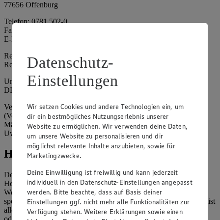
77656 Offenburg
Telefon: 0781 502-0
Fax: 0781 502-6180
E-Mail: kundenservice@edeka-suedwest.de
Registergericht: Amtsgericht Freiburg i.B.
Datenschutz-
Registernummer: HRA 707629
Einstellungen
Umsatzsteuer-Identifikationsnummer gem. § 27a UStG:
DE815916131
Wir setzen Cookies und andere Technologien ein, um
Vertretungsberechtigte: Rainer Huber (Sprecher)
(Vorstandsmitglied), Klaus Fickert (Vorstandsmitglied), Jürgen
dir ein bestmögliches Nutzungserlebnis unserer
Mäder (Vorstandsmitglied), Patrick Mogck (Vorstandsmitglied),
Website zu ermöglichen. Wir verwenden deine Daten,
Uwe Kohler
um unsere Website zu personalisieren und dir
möglichst relevante Inhalte anzubieten, sowie für
Hinweise
Marketingzwecke.
Deine Einwilligung ist freiwillig und kann jederzeit
Der Inhalt dieser Website ist urheberrechtlich geschützt. Der
individuell in den Datenschutz-Einstellungen angepasst
Herausgeber gewährt Ihnen jedoch das Recht, den auf dieser
werden. Bitte beachte, dass auf Basis deiner
Website bereitgestellten Text ganz oder ausschnittsweise zu
speichern und zu vervielfältigen. Aus Gründen des Urheberrechts ist
Einstellungen ggf. nicht mehr alle Funktionalitäten zur
allerdings die Speicherung und Vervielfältigung von Bildmaterial
Verfügung stehen. Weitere Erklärungen sowie einen
oder Grafiken aus dieser Website nicht gestattet.