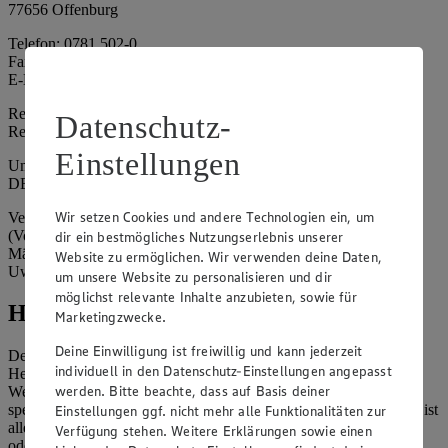
77656 Offenburg
Telefon: 0781 502-0
Fax: 0781 502-6180
E-Mail: kundenservice@edeka-suedwest.de
Registergericht: Amtsgericht Freiburg i.B.
Datenschutz-
Registernummer: HRA 707629
Einstellungen
Umsatzsteuer-Identifikationsnummer gem. § 27a UStG:
DE815916131
Wir setzen Cookies und andere Technologien ein, um
Vertretungsberechtigte: Rainer Huber (Sprecher)
(Vorstandsmitglied), Klaus Fickert (Vorstandsmitglied), Jürgen
dir ein bestmögliches Nutzungserlebnis unserer
Mäder (Vorstandsmitglied), Patrick Mogck (Vorstandsmitglied),
Website zu ermöglichen. Wir verwenden deine Daten,
Uwe Kohler
um unsere Website zu personalisieren und dir
möglichst relevante Inhalte anzubieten, sowie für
Hinweise
Marketingzwecke.
Deine Einwilligung ist freiwillig und kann jederzeit
Der Inhalt dieser Website ist urheberrechtlich geschützt. Der
individuell in den Datenschutz-Einstellungen angepasst
Herausgeber gewährt Ihnen jedoch das Recht, den auf dieser
werden. Bitte beachte, dass auf Basis deiner
Website bereitgestellten Text ganz oder ausschnittsweise zu
speichern und zu vervielfältigen. Aus Gründen des Urheberrechts ist
Einstellungen ggf. nicht mehr alle Funktionalitäten zur
allerdings die Speicherung und Vervielfältigung von Bildmaterial
Verfügung stehen. Weitere Erklärungen sowie einen
oder Grafiken aus dieser Website nicht gestattet.