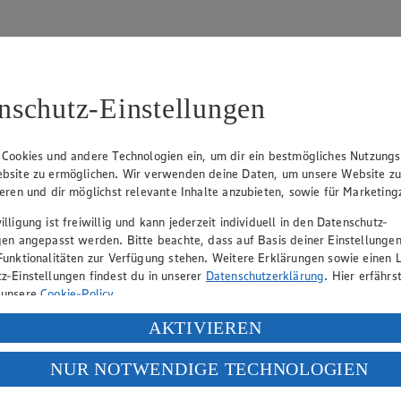
nschutz-Einstellungen
31
 Cookies und andere Technologien ein, um dir ein bestmögliches Nutzungs
bsite zu ermöglichen. Wir verwenden deine Daten, um unsere Website z
, Klaus Fickert (Vorstandsmitglied), Jürgen Mäder (Vorstandsmitglied)
ieren und dir möglichst relevante Inhalte anzubieten, sowie für Marketin
lligung ist freiwillig und kann jederzeit individuell in den Datenschutz-
gen angepasst werden. Bitte beachte, dass auf Basis deiner Einstellungen
eber gewährt Ihnen jedoch das Recht, den auf dieser Website bereitgest
Funktionalitäten zur Verfügung stehen. Weitere Erklärungen sowie einen L
icherung und Vervielfältigung von Bildmaterial oder Grafiken aus dieser 
z-Einstellungen findest du in unserer
Datenschutzerklärung
. Hier erfährs
 unsere
Cookie-Policy
.
Angebotsinformationen verantwortlich. Firma und Anschriften unserer Mär
ung deiner personenbezogenen Daten in den USA durch Facebook und Yo
AKTIVIEREN
f „Aktivieren“ klickst, willigst du im Sinne des Art. 49 Abs. 1 Satz 1 lit
NUR NOTWENDIGE TECHNOLOGIEN
uf hin, dass wir nicht an einem Streitbeilegungsverfahren vor einer V
deine Daten in den USA verarbeitet werden. Der EuGH sieht die USA als 
 europäischen Standards nicht angemessenen Datenschutzniveau an. Es b