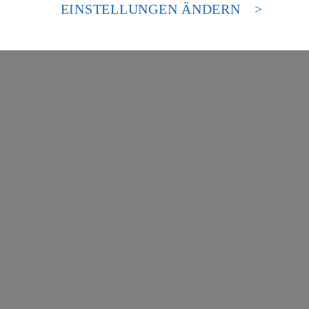
es Zugriffs durch US-amerikanische Behörden.
EINSTELLUNGEN ÄNDERN
nen zum Herausgeber der Seite findest du im
Impressum