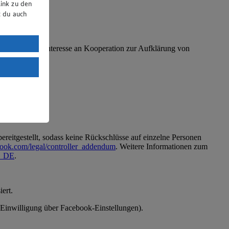
ink zu den
t du auch
uTube:
O (berechtigtes Interesse an Kooperation zur Aufklärung von
. a) DSGVO
Land mit
esteht das
reitgestellt, sodass keine Rückschlüsse auf einzelne Personen
book.com/legal/controller_addendum
. Weitere Informationen zum
de_DE
.
ert.
 (Einwilligung über Facebook-Einstellungen).