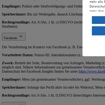
mehr alle 
Empfänger:
Polizei oder Strafverfolgungs- und Ordnungsbehörden.
Datenschut
mehr über
Speicherdauer:
Bis zur Weitergabe, danach Löschung bei uns (Behör
Verarbeit
Rechtsgrundlage:
Art. 6 Abs. 1 lit. c) DSGVO (rechtliche Verpflich
Straftaten).
Wenn du au
ein, dass 
einem nach
Facebook
Risiko ein
Die Verarbeitung im Kontext von Facebook (z. B. Fanpage, Werbung)
Informatio
Verarbeitete Daten:
Nutzer-ID, Interaktionsdaten (z. B. Likes, Komme
Zweck:
Betrieb der Seite, Beantwortung von Anfragen, Marketing (z.
möglich sind. Nähere Informationen zur gemeinsamen Verantwortlichke
Datenschutz bei Facebook Insights finden Sie unter
https://www.face
Empfänger:
Meta (als gemeinsamer Verantwortlicher), ggf. Werbeag
Speicherdauer:
Solange das Profil aktiv ist oder bis Widerruf, Meta-
Rechtsgrundlage:
Art. 6 Abs. 1 lit. f) DSGVO (berechtigtes Interes