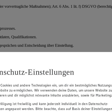
der vorvertragliche Maßnahmen); Art. 6 Abs. 1 lit. f) DSGVO (berechtig
prozesses.
daten, Qualifikationen.
sprächen und Entscheidung über Einstellung.
verteidigung), danach Löschung; bei Einstellung Übernahme in die Pe
nschutz-Einstellungen
ßnahmen); § 26 BDSG (Bewerbungsverfahren); bei sensiblen Daten (z. 
 Cookies und andere Technologien ein, um dir ein bestmögliches Nutzungs
bsite zu ermöglichen. Wir verwenden deine Daten, um unsere Website z
htlichen Grunds.
ieren und dir möglichst relevante Inhalte anzubieten, sowie für Marketin
ungsdaten oder Kundendaten.
lligung ist freiwillig und kann jederzeit individuell in den Datenschutz-
gen angepasst werden. Bitte beachte, dass auf Basis deiner Einstellungen
).