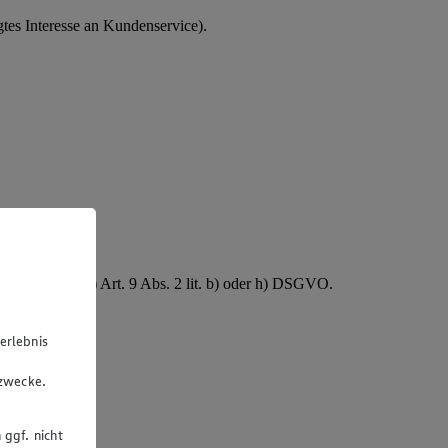
tes Interesse an Kundenservice).
rsonalakte.
B. Gesundheit) Art. 9 Abs. 2 lit. b) oder h) DSGVO.
erlebnis
u
gzwecke.
 ggf. nicht