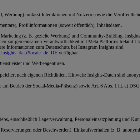
, Werbung) umfasst Interaktionen mit Nutzern sowie die Veröffentlichun
ntare), Profilinformationen (soweit öffentlich), Inhaltsdaten.
Marketing (z. B. gezielte Werbung) und Community-Building. Insights-
en zur gemeinsamen Verantwortlichkeit mit Meta Platforms Ireland Ltd
ere Informationen zum Datenschutz bei Instagram Insights sind
_insights_data?locale=de_DE
verfügbar.
Dienstleister und Werbeagenturen.
 speichert nach eigenen Richtlinien. Hinweis: Insights-Daten sind anon
se am Betrieb der Social-Media-Präsenz) sowie Art. 6 Abs. 1 lit. a) D
triebs, einschließlich Lagerverwaltung, Personaleinsatzplanung und Ku
servierungen oder Beschwerden), Einkaufsverhalten (z. B. anonymisier