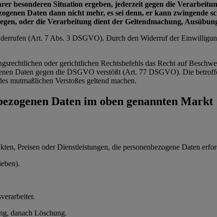
ihrer besonderen Situation ergeben, jederzeit gegen die Verarbei
bezogenen Daten dann nicht mehr, es sei denn, er kann zwingende 
wiegen, oder die Verarbeitung dient der Geltendmachung, Ausübu
 widerrufen (Art. 7 Abs. 3 DSGVO). Durch den Widerruf der Einwilligu
ngsrechtlichen oder gerichtlichen Rechtsbefehls das Recht auf Beschwe
zogenen Daten gegen die DSGVO verstößt (Art. 77 DSGVO). Die betroffe
ts des mutmaßlichen Verstoßes geltend machen.
nbezogenen Daten im oben genannten Markt
en, Preisen oder Dienstleistungen, die personenbezogene Daten erford
ieben).
verarbeiter.
ung, danach Löschung.