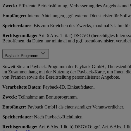
Zweck:
Effiziente Betriebsführung, Verbesserung des Angebots und 
Empfänger:
Interne Abteilungen, ggf. externe Dienstleister für Soft
Speicherdauer
: Bis zum Erreichen des Zwecks, maximal 3 Jahre fü
Rechtsgrundlage:
Art. 6 Abs. 1 lit. f) DSGVO (berechtigtes Interess
Betroffenen, da Daten nur minimal und ggf. pseudonymisiert verarbeit
Payback-Programm
Soweit Sie am Payback-Programm der Payback GmbH, Theresienhöhe
im Zusammenhang mit der Nutzung der Payback-Karte, um Ihnen die
von Prämien sowie die Bereitstellung personalisierter Angebote.
Verarbeitete Daten:
Payback-ID, Einkaufsdaten.
Zweck:
Teilnahme am Bonusprogramm.
Empfänger:
Payback GmbH als eigenständiger Verantwortlicher.
Speicherdauer:
Nach Payback-Richtlinien.
Rechtsgrundlage:
Art. 6 Abs. 1 lit. b) DSGVO; ggf. Art. 6 Abs. 1