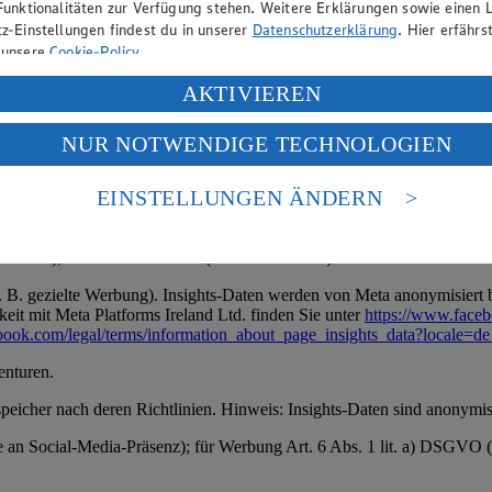
Funktionalitäten zur Verfügung stehen. Weitere Erklärungen sowie einen L
z-Einstellungen findest du in unserer
Datenschutzerklärung
. Hier erfährs
 unsere
Cookie-Policy
.
den speichern separat).
ung deiner personenbezogenen Daten in den USA durch Facebook und Yo
AKTIVIEREN
tung, z. B. aus StPO oder Polizeigesetzen); Art. 6 Abs. 1 lit. f) DSGV
f „Aktivieren“ klickst, willigst du im Sinne des Art. 49 Abs. 1 Satz 1 lit
NUR NOTWENDIGE TECHNOLOGIEN
deine Daten in den USA verarbeitet werden. Der EuGH sieht die USA als 
 europäischen Standards nicht angemessenen Datenschutzniveau an. Es b
es Zugriffs durch US-amerikanische Behörden.
EINSTELLUNGEN ÄNDERN
 umfasst Interaktionen mit Nutzern.
nen zum Herausgeber der Seite findest du im
Impressum
ntare), Profilinformationen (soweit öffentlich).
 B. gezielte Werbung). Insights-Daten werden von Meta anonymisiert be
it mit Meta Platforms Ireland Ltd. finden Sie unter
https://www.face
book.com/legal/terms/information_about_page_insights_data?locale=
enturen.
speicher nach deren Richtlinien. Hinweis: Insights-Daten sind anonymisi
se an Social-Media-Präsenz); für Werbung Art. 6 Abs. 1 lit. a) DSGVO