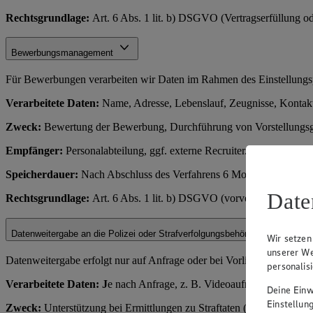
Rechtsgrundlage:
Art. 6 Abs. 1 lit. b) DSGVO (Vertragserfüllung o
Bewerbungsmanagement
Für Bewerbungen verarbeiten wir Daten im Rahmen des Einstellungs
Verarbeitete Daten:
Name, Adresse, Lebenslauf, Zeugnisse, Kontakt
Zweck:
Bewertung der Bewerbung, Durchführung von Vorstellungsge
Empfänger:
Personalabteilung, ggf. externe Recruiter.
Speicherdauer:
Nach Abschluss des Verfahrens 6 Monate (für Rechts
Date
Rechtsgrundlage:
Art. 6 Abs. 1 lit. b) DSGVO (vorvertragliche Ma
Datenweitergabe an die Polizei oder Strafverfolgungsbehörden
Wir setzen
unserer We
Datenweitergabe erfolgt nur auf Anfrage oder bei Vorliegen eines rec
personalis
Verarbeitete Daten: J
e nach Anfrage, z. B. Videoaufnahmen, Zahl
Deine Einwi
Einstellun
Zweck:
Unterstützung bei Ermittlungen zu Straftaten (z. B. Diebstahl