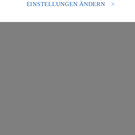
es Zugriffs durch US-amerikanische Behörden.
EINSTELLUNGEN ÄNDERN
nen zum Herausgeber der Seite findest du im
Impressum