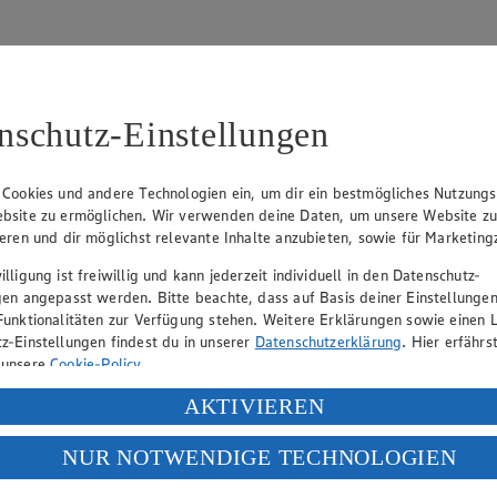
nschutz-Einstellungen
31
 Cookies und andere Technologien ein, um dir ein bestmögliches Nutzungs
bsite zu ermöglichen. Wir verwenden deine Daten, um unsere Website z
, Klaus Fickert (Vorstandsmitglied), Jürgen Mäder (Vorstandsmitglied)
ieren und dir möglichst relevante Inhalte anzubieten, sowie für Marketin
lligung ist freiwillig und kann jederzeit individuell in den Datenschutz-
gen angepasst werden. Bitte beachte, dass auf Basis deiner Einstellungen
eber gewährt Ihnen jedoch das Recht, den auf dieser Website bereitgest
Funktionalitäten zur Verfügung stehen. Weitere Erklärungen sowie einen L
icherung und Vervielfältigung von Bildmaterial oder Grafiken aus dieser 
z-Einstellungen findest du in unserer
Datenschutzerklärung
. Hier erfährs
 unsere
Cookie-Policy
.
Angebotsinformationen verantwortlich. Firma und Anschriften unserer Mär
ung deiner personenbezogenen Daten in den USA durch Facebook und Yo
AKTIVIEREN
f „Aktivieren“ klickst, willigst du im Sinne des Art. 49 Abs. 1 Satz 1 lit
NUR NOTWENDIGE TECHNOLOGIEN
uf hin, dass wir nicht an einem Streitbeilegungsverfahren vor einer V
deine Daten in den USA verarbeitet werden. Der EuGH sieht die USA als 
 europäischen Standards nicht angemessenen Datenschutzniveau an. Es b