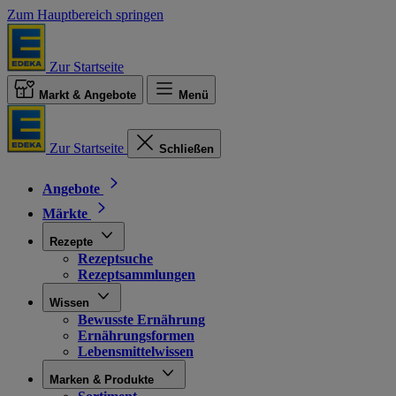
Zum Hauptbereich springen
Zur Startseite
Markt & Angebote
Menü
Zur Startseite
Schließen
Angebote
Märkte
Rezepte
Rezeptsuche
Rezeptsammlungen
Wissen
Bewusste Ernährung
Ernährungsformen
Lebensmittelwissen
Marken & Produkte