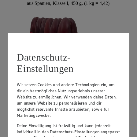
aus Spanien, Klasse I, 450 g, (1 kg = 4,42)
Datenschutz-
Einstellungen
Angebot:
Unsere Heimat Zucchini
Wir setzen Cookies und andere Technologien ein, um
1.49
dir ein bestmögliches Nutzungserlebnis unserer
Festpreis von 1.49€
Website zu ermöglichen. Wir verwenden deine Daten,
um unsere Website zu personalisieren und dir
aus Süddeutschland, Klasse I, 1 kg
möglichst relevante Inhalte anzubieten, sowie für
Marketingzwecke.
Deine Einwilligung ist freiwillig und kann jederzeit
individuell in den Datenschutz-Einstellungen angepasst