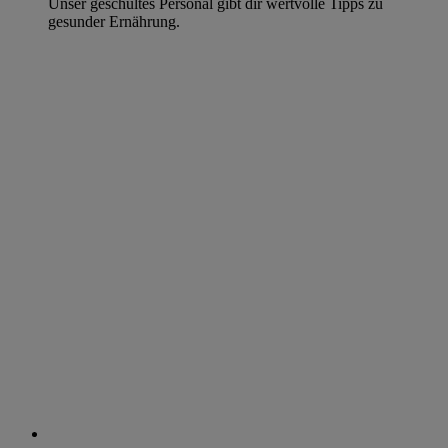
Unser geschultes Personal gibt dir wertvolle Tipps zu
gesunder Ernährung.