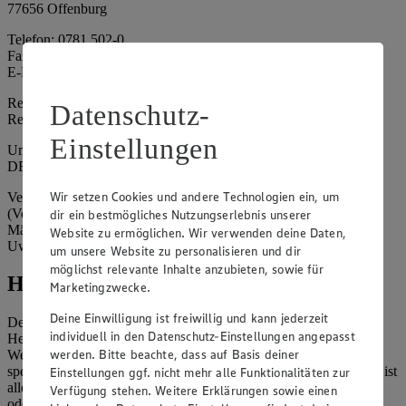
77656 Offenburg
Telefon: 0781 502-0
Fax: 0781 502-6180
E-Mail: kundenservice@edeka-suedwest.de
Registergericht: Amtsgericht Freiburg i.B.
Datenschutz-
Registernummer: HRA 707629
Einstellungen
Umsatzsteuer-Identifikationsnummer gem. § 27a UStG:
DE815916131
Wir setzen Cookies und andere Technologien ein, um
Vertretungsberechtigte: Rainer Huber (Sprecher)
(Vorstandsmitglied), Klaus Fickert (Vorstandsmitglied), Jürgen
dir ein bestmögliches Nutzungserlebnis unserer
Mäder (Vorstandsmitglied), Patrick Mogck (Vorstandsmitglied),
Website zu ermöglichen. Wir verwenden deine Daten,
Uwe Kohler
um unsere Website zu personalisieren und dir
möglichst relevante Inhalte anzubieten, sowie für
Hinweise
Marketingzwecke.
Deine Einwilligung ist freiwillig und kann jederzeit
Der Inhalt dieser Website ist urheberrechtlich geschützt. Der
individuell in den Datenschutz-Einstellungen angepasst
Herausgeber gewährt Ihnen jedoch das Recht, den auf dieser
werden. Bitte beachte, dass auf Basis deiner
Website bereitgestellten Text ganz oder ausschnittsweise zu
speichern und zu vervielfältigen. Aus Gründen des Urheberrechts ist
Einstellungen ggf. nicht mehr alle Funktionalitäten zur
allerdings die Speicherung und Vervielfältigung von Bildmaterial
Verfügung stehen. Weitere Erklärungen sowie einen
oder Grafiken aus dieser Website nicht gestattet.