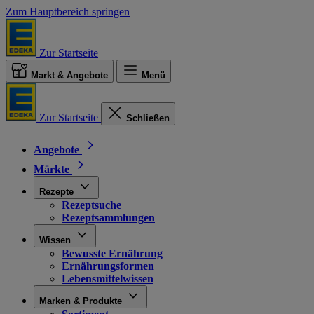
Zum Hauptbereich springen
Zur Startseite
Markt & Angebote
Menü
Zur Startseite
Schließen
Angebote
Märkte
Rezepte
Rezeptsuche
Rezeptsammlungen
Wissen
Bewusste Ernährung
Ernährungsformen
Lebensmittelwissen
Marken & Produkte