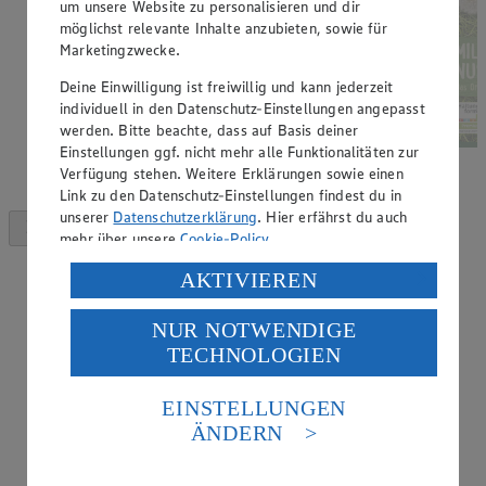
um unsere Website zu personalisieren und dir
möglichst relevante Inhalte anzubieten, sowie für
Marketingzwecke.
Deine Einwilligung ist freiwillig und kann jederzeit
individuell in den Datenschutz-Einstellungen angepasst
werden. Bitte beachte, dass auf Basis deiner
Einstellungen ggf. nicht mehr alle Funktionalitäten zur
Verfügung stehen. Weitere Erklärungen sowie einen
Link zu den Datenschutz-Einstellungen findest du in
unserer
Datenschutzerklärung
. Hier erfährst du auch
mehr über unsere
Cookie-Policy
.
Verarbeitung deiner personenbezogenen Daten in den
AKTIVIEREN
USA durch Facebook und YouTube:
NUR NOTWENDIGE
Wenn du auf „Aktivieren“ klickst, willigst du im Sinne
TECHNOLOGIEN
des Art. 49 Abs. 1 Satz 1 lit. a) DSGVO ein, dass deine
Daten in den USA verarbeitet werden. Der EuGH sieht
die USA als Land mit einem nach europäischen
EINSTELLUNGEN
Standards nicht angemessenen Datenschutzniveau an.
ÄNDERN
Es besteht das Risiko eines Zugriffs durch US-
amerikanische Behörden.