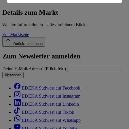
Informationen zum Herausgeber der Seite findest du
im
Impressum
Details zum Markt
Weitere Informationen – alles auf einem Blick.
Zur Marktseite
Zurück nach oben
Zum Newsletter anmelden
Deine E-Mail-Adresse (Pflichtfeld)
Absenden
EDEKA Südwest auf Facebook
EDEKA Südwest auf Instagram
EDEKA Südwest auf Linkedin
EDEKA Südwest auf Tiktok
EDEKA Südwest auf Whatsapp
EDEKA Südwest auf Youtube