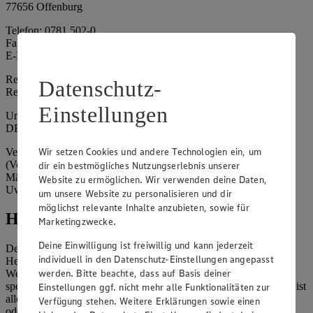
77656 Offenburg
Telefon: 0781 502-0
Fax: 0781 502-6180
E-Mail: kundenservice@edeka-suedwest.de
Registergericht: Amtsgericht Freiburg i.B.
Datenschutz-
Registernummer: HRA 707629
Einstellungen
Umsatzsteuer-Identifikationsnummer gem. § 27a UStG:
DE815916131
Wir setzen Cookies und andere Technologien ein, um
Vertretungsberechtigte: Rainer Huber (Sprecher)
(Vorstandsmitglied), Klaus Fickert (Vorstandsmitglied), Jürgen
dir ein bestmögliches Nutzungserlebnis unserer
Mäder (Vorstandsmitglied), Patrick Mogck (Vorstandsmitglied),
Website zu ermöglichen. Wir verwenden deine Daten,
Uwe Kohler
um unsere Website zu personalisieren und dir
möglichst relevante Inhalte anzubieten, sowie für
Hinweise
Marketingzwecke.
Deine Einwilligung ist freiwillig und kann jederzeit
Der Inhalt dieser Website ist urheberrechtlich geschützt. Der
individuell in den Datenschutz-Einstellungen angepasst
Herausgeber gewährt Ihnen jedoch das Recht, den auf dieser
werden. Bitte beachte, dass auf Basis deiner
Website bereitgestellten Text ganz oder ausschnittsweise zu
speichern und zu vervielfältigen. Aus Gründen des Urheberrechts ist
Einstellungen ggf. nicht mehr alle Funktionalitäten zur
allerdings die Speicherung und Vervielfältigung von Bildmaterial
Verfügung stehen. Weitere Erklärungen sowie einen
oder Grafiken aus dieser Website nicht gestattet.