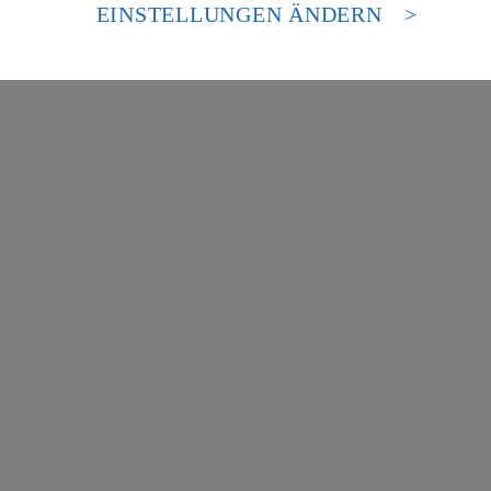
es Zugriffs durch US-amerikanische Behörden.
EINSTELLUNGEN ÄNDERN
nen zum Herausgeber der Seite findest du im
Impressum