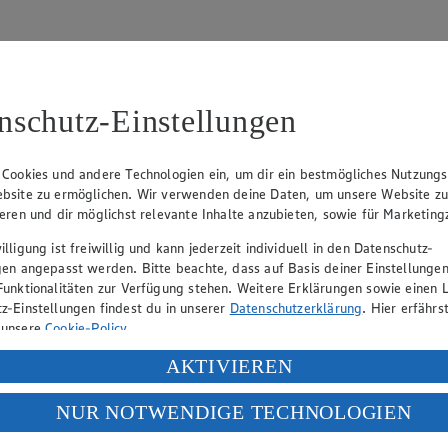
nschutz-Einstellungen
31
 Cookies und andere Technologien ein, um dir ein bestmögliches Nutzungs
bsite zu ermöglichen. Wir verwenden deine Daten, um unsere Website z
, Klaus Fickert (Vorstandsmitglied), Jürgen Mäder (Vorstandsmitglied)
ieren und dir möglichst relevante Inhalte anzubieten, sowie für Marketin
lligung ist freiwillig und kann jederzeit individuell in den Datenschutz-
gen angepasst werden. Bitte beachte, dass auf Basis deiner Einstellungen
eber gewährt Ihnen jedoch das Recht, den auf dieser Website bereitgest
Funktionalitäten zur Verfügung stehen. Weitere Erklärungen sowie einen L
icherung und Vervielfältigung von Bildmaterial oder Grafiken aus dieser 
z-Einstellungen findest du in unserer
Datenschutzerklärung
. Hier erfährs
 unsere
Cookie-Policy
.
Angebotsinformationen verantwortlich. Firma und Anschriften unserer Mär
ung deiner personenbezogenen Daten in den USA durch Facebook und Yo
AKTIVIEREN
f „Aktivieren“ klickst, willigst du im Sinne des Art. 49 Abs. 1 Satz 1 lit
NUR NOTWENDIGE TECHNOLOGIEN
uf hin, dass wir nicht an einem Streitbeilegungsverfahren vor einer V
deine Daten in den USA verarbeitet werden. Der EuGH sieht die USA als 
 europäischen Standards nicht angemessenen Datenschutzniveau an. Es b