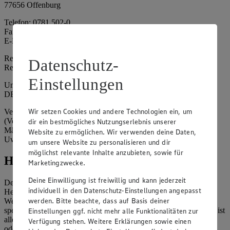
77656 Offenburg
Telefon: 0781 502-0
Fax: 0781 502-6180
E-Mail: kundenservice@edeka-suedwest.de
Registergericht: Amtsgericht Freiburg i.B.
Datenschutz-
Registernummer: HRA 707629
Einstellungen
Umsatzsteuer-Identifikationsnummer gem. § 27a UStG:
DE815916131
Wir setzen Cookies und andere Technologien ein, um
Vertretungsberechtigte: Rainer Huber (Sprecher)
(Vorstandsmitglied), Klaus Fickert (Vorstandsmitglied), Jürgen
dir ein bestmögliches Nutzungserlebnis unserer
Mäder (Vorstandsmitglied), Patrick Mogck (Vorstandsmitglied),
Website zu ermöglichen. Wir verwenden deine Daten,
Uwe Kohler
um unsere Website zu personalisieren und dir
möglichst relevante Inhalte anzubieten, sowie für
Hinweise
Marketingzwecke.
Deine Einwilligung ist freiwillig und kann jederzeit
Der Inhalt dieser Website ist urheberrechtlich geschützt. Der
individuell in den Datenschutz-Einstellungen angepasst
Herausgeber gewährt Ihnen jedoch das Recht, den auf dieser
werden. Bitte beachte, dass auf Basis deiner
Website bereitgestellten Text ganz oder ausschnittsweise zu
speichern und zu vervielfältigen. Aus Gründen des Urheberrechts ist
Einstellungen ggf. nicht mehr alle Funktionalitäten zur
allerdings die Speicherung und Vervielfältigung von Bildmaterial
Verfügung stehen. Weitere Erklärungen sowie einen
oder Grafiken aus dieser Website nicht gestattet.