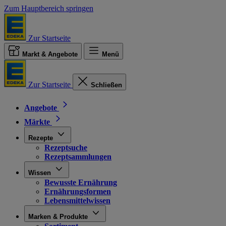
Zum Hauptbereich springen
Zur Startseite
Markt & Angebote
Menü
Zur Startseite
Schließen
Angebote
Märkte
Rezepte
Rezeptsuche
Rezeptsammlungen
Wissen
Bewusste Ernährung
Ernährungsformen
Lebensmittelwissen
Marken & Produkte