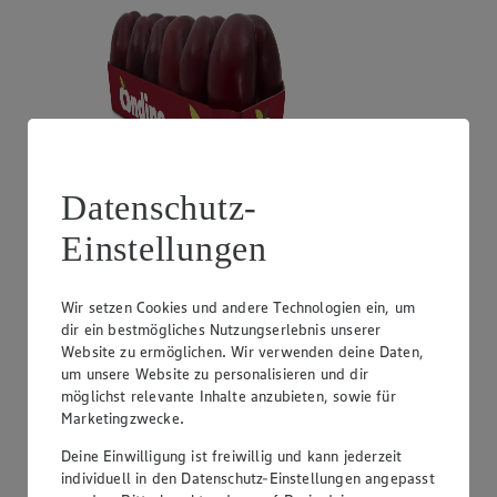
Datenschutz-
Angebot:
Unsere Heimat Zucchini
Einstellungen
1.49
Festpreis von 1.49€
Wir setzen Cookies und andere Technologien ein, um
dir ein bestmögliches Nutzungserlebnis unserer
aus Süddeutschland, Klasse I, 1 kg
Website zu ermöglichen. Wir verwenden deine Daten,
um unsere Website zu personalisieren und dir
möglichst relevante Inhalte anzubieten, sowie für
Marketingzwecke.
Deine Einwilligung ist freiwillig und kann jederzeit
individuell in den Datenschutz-Einstellungen angepasst