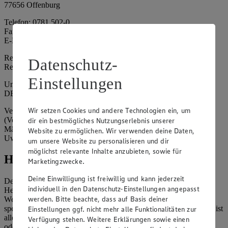
77656 Offenburg
Telefon: 0781 502-0
Fax: 0781 502-6180
E-Mail: kundenservice@edeka-suedwest.de
Registergericht: Amtsgericht Freiburg i.B.
Datenschutz-
Registernummer: HRA 707629
Einstellungen
Umsatzsteuer-Identifikationsnummer gem. § 27a UStG:
DE815916131
Wir setzen Cookies und andere Technologien ein, um
Vertretungsberechtigte: Rainer Huber (Sprecher)
(Vorstandsmitglied), Klaus Fickert (Vorstandsmitglied), Jürgen
dir ein bestmögliches Nutzungserlebnis unserer
Mäder (Vorstandsmitglied), Patrick Mogck (Vorstandsmitglied),
Website zu ermöglichen. Wir verwenden deine Daten,
Uwe Kohler
um unsere Website zu personalisieren und dir
möglichst relevante Inhalte anzubieten, sowie für
Hinweise
Marketingzwecke.
Deine Einwilligung ist freiwillig und kann jederzeit
Der Inhalt dieser Website ist urheberrechtlich geschützt. Der
individuell in den Datenschutz-Einstellungen angepasst
Herausgeber gewährt Ihnen jedoch das Recht, den auf dieser
werden. Bitte beachte, dass auf Basis deiner
Website bereitgestellten Text ganz oder ausschnittsweise zu
speichern und zu vervielfältigen. Aus Gründen des Urheberrechts ist
Einstellungen ggf. nicht mehr alle Funktionalitäten zur
allerdings die Speicherung und Vervielfältigung von Bildmaterial
Verfügung stehen. Weitere Erklärungen sowie einen
oder Grafiken aus dieser Website nicht gestattet.