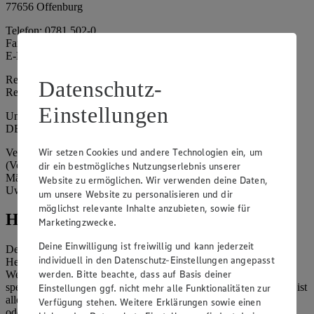
77656 Offenburg
Telefon: 0781 502-0
Fax: 0781 502-6180
E-Mail: kundenservice@edeka-suedwest.de
Registergericht: Amtsgericht Freiburg i.B.
Datenschutz-
Registernummer: HRA 707629
Einstellungen
Umsatzsteuer-Identifikationsnummer gem. § 27a UStG:
DE815916131
Wir setzen Cookies und andere Technologien ein, um
Vertretungsberechtigte: Rainer Huber (Sprecher)
(Vorstandsmitglied), Klaus Fickert (Vorstandsmitglied), Jürgen
dir ein bestmögliches Nutzungserlebnis unserer
Mäder (Vorstandsmitglied), Patrick Mogck (Vorstandsmitglied),
Website zu ermöglichen. Wir verwenden deine Daten,
Uwe Kohler
um unsere Website zu personalisieren und dir
möglichst relevante Inhalte anzubieten, sowie für
Hinweise
Marketingzwecke.
Deine Einwilligung ist freiwillig und kann jederzeit
Der Inhalt dieser Website ist urheberrechtlich geschützt. Der
individuell in den Datenschutz-Einstellungen angepasst
Herausgeber gewährt Ihnen jedoch das Recht, den auf dieser
werden. Bitte beachte, dass auf Basis deiner
Website bereitgestellten Text ganz oder ausschnittsweise zu
speichern und zu vervielfältigen. Aus Gründen des Urheberrechts ist
Einstellungen ggf. nicht mehr alle Funktionalitäten zur
allerdings die Speicherung und Vervielfältigung von Bildmaterial
Verfügung stehen. Weitere Erklärungen sowie einen
oder Grafiken aus dieser Website nicht gestattet.