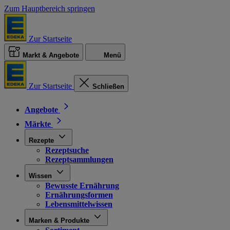
Zum Hauptbereich springen
Zur Startseite
Markt & Angebote
Menü
Zur Startseite
Schließen
Angebote
Märkte
Rezepte
Rezeptsuche
Rezeptsammlungen
Wissen
Bewusste Ernährung
Ernährungsformen
Lebensmittelwissen
Marken & Produkte