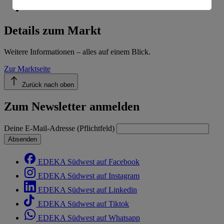
Informationen zum Herausgeber der Seite findest du
im
Impressum
Details zum Markt
Weitere Informationen – alles auf einem Blick.
Zur Marktseite
Zurück nach oben
Zum Newsletter anmelden
Deine E-Mail-Adresse (Pflichtfeld)
Absenden
EDEKA Südwest auf Facebook
EDEKA Südwest auf Instagram
EDEKA Südwest auf Linkedin
EDEKA Südwest auf Tiktok
EDEKA Südwest auf Whatsapp