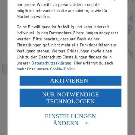
= 6,3
um unsere Website zu personalisieren und dir
möglichst relevante Inhalte anzubieten, sowie für
Marketingzwecke.
Deine Einwilligung ist freiwillig und kann jederzeit
individuell in den Datenschutz-Einstellungen angepasst
werden. Bitte beachte, dass auf Basis deiner
Einstellungen ggf. nicht mehr alle Funktionalitäten zur
Verfügung stehen. Weitere Erklärungen sowie einen
Link zu den Datenschutz-Einstellungen findest du in
unserer
Datenschutzerklärung
. Hier erfährst du auch
mehr über unsere
Cookie-Policy
.
Verarbeitung deiner personenbezogenen Daten in den
AKTIVIEREN
USA durch Facebook und YouTube:
NUR NOTWENDIGE
Wenn du auf „Aktivieren“ klickst, willigst du im Sinne
TECHNOLOGIEN
des Art. 49 Abs. 1 Satz 1 lit. a) DSGVO ein, dass deine
Daten in den USA verarbeitet werden. Der EuGH sieht
die USA als Land mit einem nach europäischen
EINSTELLUNGEN
Standards nicht angemessenen Datenschutzniveau an.
ÄNDERN
Es besteht das Risiko eines Zugriffs durch US-
amerikanische Behörden.