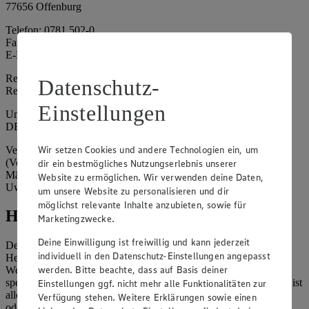
77656 Offenburg
Telefon: 0781 502-0
Fax: 0781 502-6180
E-Mail: kundenservice@edeka-suedwest.de
Registergericht: Amtsgericht Freiburg i.B.
Datenschutz-
Registernummer: HRA 707629
Einstellungen
Umsatzsteuer-Identifikationsnummer gem. § 27a UStG:
DE815916131
Wir setzen Cookies und andere Technologien ein, um
Vertretungsberechtigte: Rainer Huber (Sprecher)
(Vorstandsmitglied), Klaus Fickert (Vorstandsmitglied), Jürgen
dir ein bestmögliches Nutzungserlebnis unserer
Mäder (Vorstandsmitglied), Patrick Mogck (Vorstandsmitglied),
Website zu ermöglichen. Wir verwenden deine Daten,
Uwe Kohler
um unsere Website zu personalisieren und dir
möglichst relevante Inhalte anzubieten, sowie für
Hinweise
Marketingzwecke.
Deine Einwilligung ist freiwillig und kann jederzeit
Der Inhalt dieser Website ist urheberrechtlich geschützt. Der
individuell in den Datenschutz-Einstellungen angepasst
Herausgeber gewährt Ihnen jedoch das Recht, den auf dieser
werden. Bitte beachte, dass auf Basis deiner
Website bereitgestellten Text ganz oder ausschnittsweise zu
speichern und zu vervielfältigen. Aus Gründen des Urheberrechts ist
Einstellungen ggf. nicht mehr alle Funktionalitäten zur
allerdings die Speicherung und Vervielfältigung von Bildmaterial
Verfügung stehen. Weitere Erklärungen sowie einen
oder Grafiken aus dieser Website nicht gestattet.