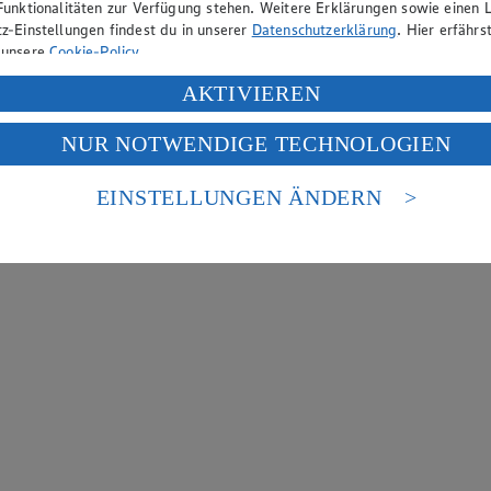
Funktionalitäten zur Verfügung stehen. Weitere Erklärungen sowie einen L
z-Einstellungen findest du in unserer
Datenschutzerklärung
. Hier erfährs
 unsere
Cookie-Policy
.
ung deiner personenbezogenen Daten in den USA durch Facebook und Yo
AKTIVIEREN
f „Aktivieren“ klickst, willigst du im Sinne des Art. 49 Abs. 1 Satz 1 lit
NUR NOTWENDIGE TECHNOLOGIEN
deine Daten in den USA verarbeitet werden. Der EuGH sieht die USA als 
 europäischen Standards nicht angemessenen Datenschutzniveau an. Es b
es Zugriffs durch US-amerikanische Behörden.
EINSTELLUNGEN ÄNDERN
nen zum Herausgeber der Seite findest du im
Impressum