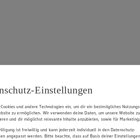
ospekt
Angebot:
Google Play Wertkarte
Angebo
1000 Extra °P
Mit PAYBACK 1000 Extra
400 Extra
Punkte sammeln.
Punkte s
nschutz-Einstellungen
eines
100.00
50.
an.
Festpreis von 100.00€
Fes
owser
 Cookies und andere Technologien ein, um dir ein bestmögliches Nutzungs
• Nur in teilnehmenden Märkten erhältlich
• Nur in 
bsite zu ermöglichen. Wir verwenden deine Daten, um unsere Website z
ieren und dir möglichst relevante Inhalte anzubieten, sowie für Marketin
lligung ist freiwillig und kann jederzeit individuell in den Datenschutz-
gen angepasst werden. Bitte beachte, dass auf Basis deiner Einstellungen