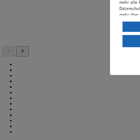
mehr alle 
Datenschut
mehr über
Verarbeit
Wenn du au
ein, dass 
einem nach
Risiko ein
Informatio