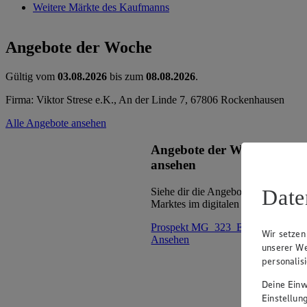
Weitere Märkte des Kaufmanns
Angebote der Woche
Gültig vom
03.08.2026
bis zum
08.08.2026
.
Firma: Viktor Strese e.K., An der Linde 7, 67806 Rockenhausen
Alle Angebote ansehen
Angebote der Woche im Pr
ansehen
Date
Siehe dir die Angebote der Woche d
Marktes im digitalen Blätterkatalog 
Prospekt MG_323_ED_BUD im Br
Wir setzen
Ansehen
unserer We
personalis
Deine Einwi
Einstellun