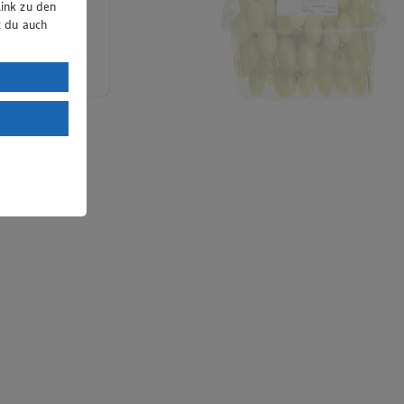
ink zu den
t du auch
uTube:
. a) DSGVO
Land mit
esteht das