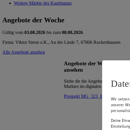
Weitere Märkte des Kaufmanns
Angebote der Woche
Gültig vom
03.08.2026
bis zum
08.08.2026
.
Firma: Viktor Strese e.K., An der Linde 7, 67806 Rockenhausen
Alle Angebote ansehen
Angebote der Woche im Pr
ansehen
Date
Siehe dir die Angebote der Woche d
Marktes im digitalen Blätterkatalog 
Prospekt MG_323_ED im Browse
Wir setzen
unserer We
personalis
Deine Einwi
Einstellun