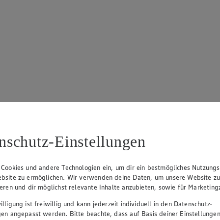
ospekt
Angebot:
Gut & Günstig Trauben
Angebo
hell kernlos
1.4
Fes
nschutz-Einstellungen
eines
1.49
an.
Festpreis von 1.49€
versch. So
10,64)
r
Ansehen
aus Spanien oder Italien, Klasse I, 500 g, (1
 Cookies und andere Technologien ein, um dir ein bestmögliches Nutzungs
kg = 2,98)
bsite zu ermöglichen. Wir verwenden deine Daten, um unsere Website z
ieren und dir möglichst relevante Inhalte anzubieten, sowie für Marketin
lligung ist freiwillig und kann jederzeit individuell in den Datenschutz-
gen angepasst werden. Bitte beachte, dass auf Basis deiner Einstellungen