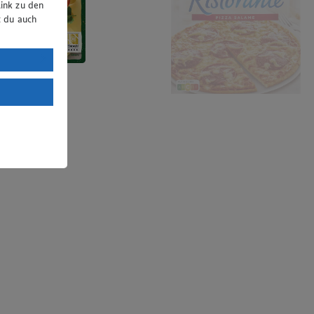
ink zu den
t du auch
uTube:
. a) DSGVO
Land mit
esteht das