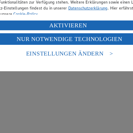
Funktionalitäten zur Verfügung stehen. Weitere Erklärungen sowie einen L
z-Einstellungen findest du in unserer
Datenschutzerklärung
. Hier erfährs
 unsere
Cookie-Policy
.
ung deiner personenbezogenen Daten in den USA durch Facebook und Yo
AKTIVIEREN
f „Aktivieren“ klickst, willigst du im Sinne des Art. 49 Abs. 1 Satz 1 lit
NUR NOTWENDIGE TECHNOLOGIEN
deine Daten in den USA verarbeitet werden. Der EuGH sieht die USA als 
 europäischen Standards nicht angemessenen Datenschutzniveau an. Es b
es Zugriffs durch US-amerikanische Behörden.
EINSTELLUNGEN ÄNDERN
nen zum Herausgeber der Seite findest du im
Impressum