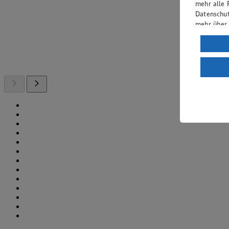
mehr alle 
Datenschut
mehr über
Verarbeit
Wenn du au
ein, dass 
einem nach
Risiko ein
Informatio