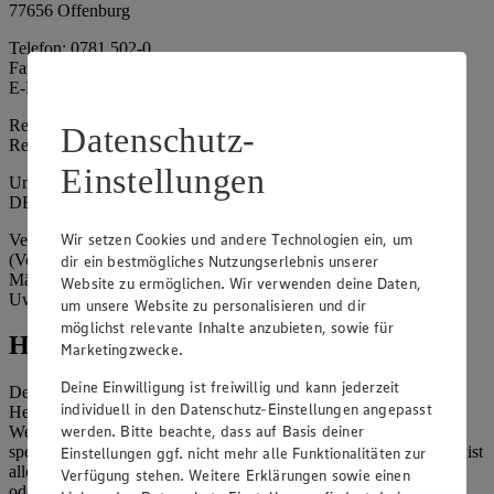
77656 Offenburg
Telefon: 0781 502-0
Fax: 0781 502-6180
E-Mail: kundenservice@edeka-suedwest.de
Registergericht: Amtsgericht Freiburg i.B.
Datenschutz-
Registernummer: HRA 707629
Einstellungen
Umsatzsteuer-Identifikationsnummer gem. § 27a UStG:
DE815916131
Wir setzen Cookies und andere Technologien ein, um
Vertretungsberechtigte: Rainer Huber (Sprecher)
(Vorstandsmitglied), Klaus Fickert (Vorstandsmitglied), Jürgen
dir ein bestmögliches Nutzungserlebnis unserer
Mäder (Vorstandsmitglied), Patrick Mogck (Vorstandsmitglied),
Website zu ermöglichen. Wir verwenden deine Daten,
Uwe Kohler
um unsere Website zu personalisieren und dir
möglichst relevante Inhalte anzubieten, sowie für
Hinweise
Marketingzwecke.
Deine Einwilligung ist freiwillig und kann jederzeit
Der Inhalt dieser Website ist urheberrechtlich geschützt. Der
individuell in den Datenschutz-Einstellungen angepasst
Herausgeber gewährt Ihnen jedoch das Recht, den auf dieser
werden. Bitte beachte, dass auf Basis deiner
Website bereitgestellten Text ganz oder ausschnittsweise zu
speichern und zu vervielfältigen. Aus Gründen des Urheberrechts ist
Einstellungen ggf. nicht mehr alle Funktionalitäten zur
allerdings die Speicherung und Vervielfältigung von Bildmaterial
Verfügung stehen. Weitere Erklärungen sowie einen
oder Grafiken aus dieser Website nicht gestattet.