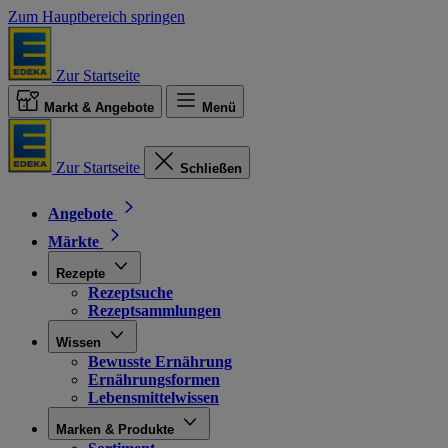
Zum Hauptbereich springen
Zur Startseite
Markt & Angebote
Menü
Zur Startseite
Schließen
Angebote
Märkte
Rezepte
Rezeptsuche
Rezeptsammlungen
Wissen
Bewusste Ernährung
Ernährungsformen
Lebensmittelwissen
Marken & Produkte