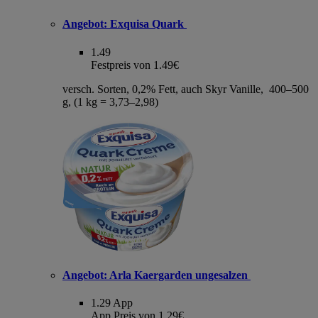
Angebot:
Exquisa Quark
1.49
Festpreis von 1.49€
versch. Sorten, 0,2% Fett, auch Skyr Vanille, 400–500
g, (1 kg = 3,73–2,98)
Angebot:
Arla Kaergarden ungesalzen
1.29
App
App Preis von 1.29€