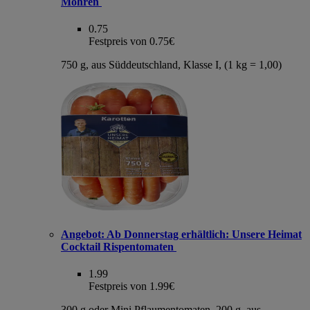
Möhren
0.75
Festpreis von 0.75€
750 g, aus Süddeutschland, Klasse I, (1 kg = 1,00)
Angebot:
Ab Donnerstag erhältlich: Unsere Heimat
Cocktail Rispentomaten
1.99
Festpreis von 1.99€
300 g oder Mini Pflaumentomaten, 200 g, aus