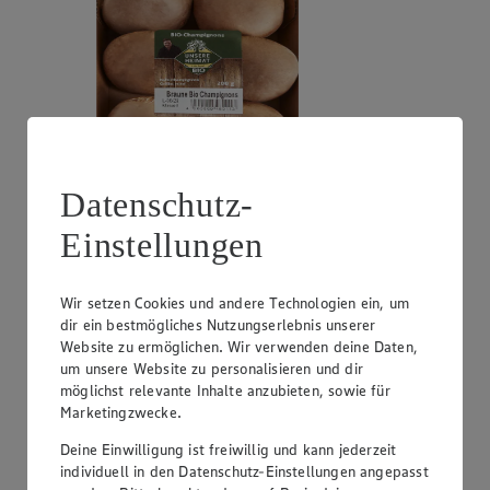
Datenschutz-
Angebot:
EDEKA Herzstücke Nektarinen oder
Pfirsiche
Einstellungen
2.99
Festpreis von 2.99€
Wir setzen Cookies und andere Technologien ein, um
dir ein bestmögliches Nutzungserlebnis unserer
gelbfleischig, aus Spanien oder Italien, Klasse I, 1 kg
Website zu ermöglichen. Wir verwenden deine Daten,
um unsere Website zu personalisieren und dir
möglichst relevante Inhalte anzubieten, sowie für
Marketingzwecke.
Deine Einwilligung ist freiwillig und kann jederzeit
individuell in den Datenschutz-Einstellungen angepasst