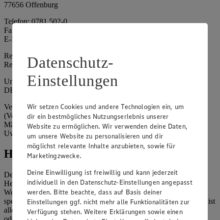
77656 Offenburg
Telefon: 0781 502-0
Fax: 0781 502-6180
E-Mail: kundenservice@edeka-suedwest.de
Registergericht: Amtsgericht Freiburg i.B.
Datenschutz-
Registernummer: HRA 707629
Einstellungen
Umsatzsteuer-Identifikationsnummer gem. § 27a UStG:
DE815916131
Wir setzen Cookies und andere Technologien ein, um
Vertretungsberechtigte: Rainer Huber (Sprecher)
(Vorstandsmitglied), Klaus Fickert (Vorstandsmitglied), Jürgen
dir ein bestmögliches Nutzungserlebnis unserer
Mäder (Vorstandsmitglied), Patrick Mogck (Vorstandsmitglied),
Website zu ermöglichen. Wir verwenden deine Daten,
Uwe Kohler
um unsere Website zu personalisieren und dir
möglichst relevante Inhalte anzubieten, sowie für
Hinweise
Marketingzwecke.
Deine Einwilligung ist freiwillig und kann jederzeit
Der Inhalt dieser Website ist urheberrechtlich geschützt. Der
individuell in den Datenschutz-Einstellungen angepasst
Herausgeber gewährt Ihnen jedoch das Recht, den auf dieser
werden. Bitte beachte, dass auf Basis deiner
Website bereitgestellten Text ganz oder ausschnittsweise zu
speichern und zu vervielfältigen. Aus Gründen des Urheberrechts ist
Einstellungen ggf. nicht mehr alle Funktionalitäten zur
allerdings die Speicherung und Vervielfältigung von Bildmaterial
Verfügung stehen. Weitere Erklärungen sowie einen
oder Grafiken aus dieser Website nicht gestattet.