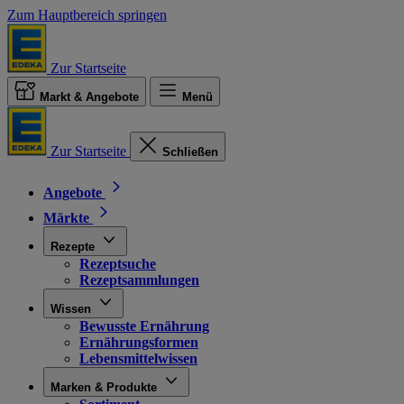
Zum Hauptbereich springen
Zur Startseite
Markt & Angebote
Menü
Zur Startseite
Schließen
Angebote
Märkte
Rezepte
Rezeptsuche
Rezeptsammlungen
Wissen
Bewusste Ernährung
Ernährungsformen
Lebensmittelwissen
Marken & Produkte