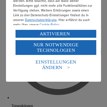
werden. Bitte beachte, dass auf Basis deiner
Einstellungen ggf. nicht mehr alle Funktionalitäten zur
Verfügung stehen. Weitere Erklärungen sowie einen
Link zu den Datenschutz-Einstellungen findest du in
unserer
Datenschutzerklärung
. Hier erfährst du auch
mehr über unsere
Cookie-Policy
.
Verarbeitung deiner personenbezogenen Daten in den
AKTIVIEREN
USA durch Facebook und YouTube:
NUR NOTWENDIGE
Wenn du auf „Aktivieren“ klickst, willigst du im Sinne
TECHNOLOGIEN
des Art. 49 Abs. 1 Satz 1 lit. a) DSGVO ein, dass deine
Daten in den USA verarbeitet werden. Der EuGH sieht
die USA als Land mit einem nach europäischen
EINSTELLUNGEN
Standards nicht angemessenen Datenschutzniveau an.
ÄNDERN
Es besteht das Risiko eines Zugriffs durch US-
amerikanische Behörden.
Informationen zum Herausgeber der Seite findest du
im
Impressum
Treueaktionen