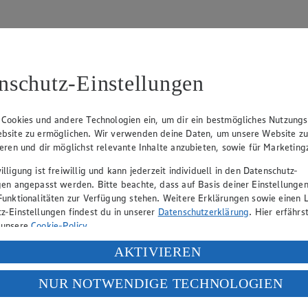
nschutz-Einstellungen
31
 Cookies und andere Technologien ein, um dir ein bestmögliches Nutzungs
bsite zu ermöglichen. Wir verwenden deine Daten, um unsere Website z
, Klaus Fickert (Vorstandsmitglied), Jürgen Mäder (Vorstandsmitglied)
ieren und dir möglichst relevante Inhalte anzubieten, sowie für Marketin
lligung ist freiwillig und kann jederzeit individuell in den Datenschutz-
gen angepasst werden. Bitte beachte, dass auf Basis deiner Einstellungen
eber gewährt Ihnen jedoch das Recht, den auf dieser Website bereitgest
Funktionalitäten zur Verfügung stehen. Weitere Erklärungen sowie einen L
icherung und Vervielfältigung von Bildmaterial oder Grafiken aus dieser 
z-Einstellungen findest du in unserer
Datenschutzerklärung
. Hier erfährs
 unsere
Cookie-Policy
.
Angebotsinformationen verantwortlich. Firma und Anschriften unserer Mär
ung deiner personenbezogenen Daten in den USA durch Facebook und Yo
AKTIVIEREN
f „Aktivieren“ klickst, willigst du im Sinne des Art. 49 Abs. 1 Satz 1 lit
NUR NOTWENDIGE TECHNOLOGIEN
uf hin, dass wir nicht an einem Streitbeilegungsverfahren vor einer V
deine Daten in den USA verarbeitet werden. Der EuGH sieht die USA als 
 europäischen Standards nicht angemessenen Datenschutzniveau an. Es b