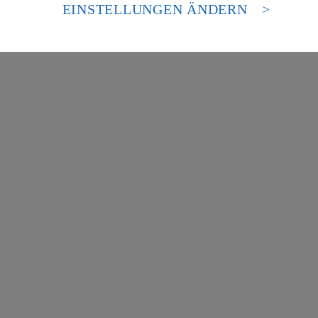
es Zugriffs durch US-amerikanische Behörden.
EINSTELLUNGEN ÄNDERN
nen zum Herausgeber der Seite findest du im
Impressum