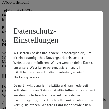
77656 Offenburg
Telefon: 0781 502-0
Fax: 0781 502-6180
E-Mail: kundenservice@edeka-suedwest.de
Registergericht: Amtsgericht Freiburg i.B.
Datenschutz-
Registernummer: HRA 707629
Einstellungen
Umsatzsteuer-Identifikationsnummer gem. § 27a UStG:
DE815916131
Wir setzen Cookies und andere Technologien ein, um
Vertretungsberechtigte: Rainer Huber (Sprecher)
(Vorstandsmitglied), Klaus Fickert (Vorstandsmitglied), Jürgen
dir ein bestmögliches Nutzungserlebnis unserer
Mäder (Vorstandsmitglied), Patrick Mogck (Vorstandsmitglied),
Website zu ermöglichen. Wir verwenden deine Daten,
Uwe Kohler
um unsere Website zu personalisieren und dir
möglichst relevante Inhalte anzubieten, sowie für
Hinweise
Marketingzwecke.
Deine Einwilligung ist freiwillig und kann jederzeit
Der Inhalt dieser Website ist urheberrechtlich geschützt. Der
individuell in den Datenschutz-Einstellungen angepasst
Herausgeber gewährt Ihnen jedoch das Recht, den auf dieser
werden. Bitte beachte, dass auf Basis deiner
Website bereitgestellten Text ganz oder ausschnittsweise zu
speichern und zu vervielfältigen. Aus Gründen des Urheberrechts ist
Einstellungen ggf. nicht mehr alle Funktionalitäten zur
allerdings die Speicherung und Vervielfältigung von Bildmaterial
Verfügung stehen. Weitere Erklärungen sowie einen
oder Grafiken aus dieser Website nicht gestattet.