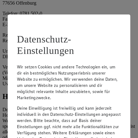
77656 Offenburg
Telefon: 0781 502-0
Fax: 0781 502-6180
E-Mail: kundenservice@edeka-suedwest.de
Registergericht: Amtsgericht Freiburg i.B.
Datenschutz-
Registernummer: HRA 707629
Einstellungen
Umsatzsteuer-Identifikationsnummer gem. § 27a UStG:
DE815916131
Wir setzen Cookies und andere Technologien ein, um
Vertretungsberechtigte: Rainer Huber (Sprecher)
(Vorstandsmitglied), Klaus Fickert (Vorstandsmitglied), Jürgen
dir ein bestmögliches Nutzungserlebnis unserer
Mäder (Vorstandsmitglied), Patrick Mogck (Vorstandsmitglied),
Website zu ermöglichen. Wir verwenden deine Daten,
Uwe Kohler
um unsere Website zu personalisieren und dir
möglichst relevante Inhalte anzubieten, sowie für
Hinweise
Marketingzwecke.
Deine Einwilligung ist freiwillig und kann jederzeit
Der Inhalt dieser Website ist urheberrechtlich geschützt. Der
individuell in den Datenschutz-Einstellungen angepasst
Herausgeber gewährt Ihnen jedoch das Recht, den auf dieser
werden. Bitte beachte, dass auf Basis deiner
Website bereitgestellten Text ganz oder ausschnittsweise zu
speichern und zu vervielfältigen. Aus Gründen des Urheberrechts ist
Einstellungen ggf. nicht mehr alle Funktionalitäten zur
allerdings die Speicherung und Vervielfältigung von Bildmaterial
Verfügung stehen. Weitere Erklärungen sowie einen
oder Grafiken aus dieser Website nicht gestattet.