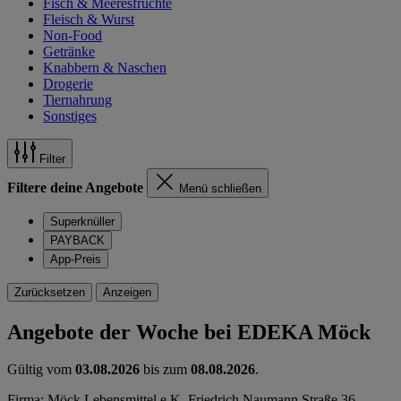
Fisch & Meeresfrüchte
Fleisch & Wurst
Non-Food
Getränke
Knabbern & Naschen
Drogerie
Tiernahrung
Sonstiges
Filter
Filtere deine Angebote
Menü schließen
Superknüller
PAYBACK
App-Preis
Zurücksetzen
Anzeigen
Angebote der Woche bei EDEKA Möck
Gültig vom
03.08.2026
bis zum
08.08.2026
.
Firma: Möck Lebensmittel e.K, Friedrich Naumann Straße 36,