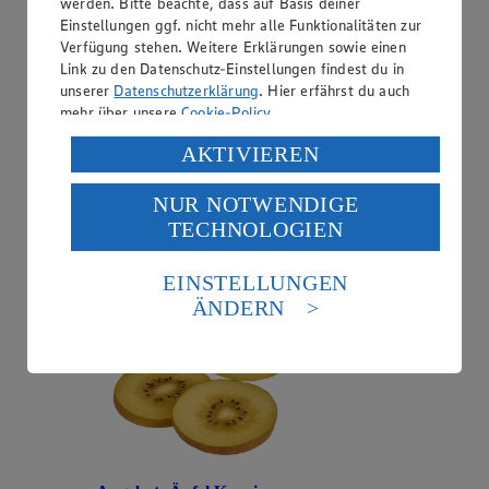
werden. Bitte beachte, dass auf Basis deiner
Einstellungen ggf. nicht mehr alle Funktionalitäten zur
Verfügung stehen. Weitere Erklärungen sowie einen
Link zu den Datenschutz-Einstellungen findest du in
unserer
Datenschutzerklärung
. Hier erfährst du auch
mehr über unsere
Cookie-Policy
.
Angebot:
Zespri Kiwis Gold Jumbo
Verarbeitung deiner personenbezogenen Daten in den
AKTIVIEREN
1.00
USA durch Facebook und YouTube:
Festpreis von 1.00€
NUR NOTWENDIGE
Wenn du auf „Aktivieren“ klickst, willigst du im Sinne
aus Neuseeland, Klasse I, Stück
TECHNOLOGIEN
des Art. 49 Abs. 1 Satz 1 lit. a) DSGVO ein, dass deine
Daten in den USA verarbeitet werden. Der EuGH sieht
die USA als Land mit einem nach europäischen
EINSTELLUNGEN
Standards nicht angemessenen Datenschutzniveau an.
ÄNDERN
Es besteht das Risiko eines Zugriffs durch US-
amerikanische Behörden.
Informationen zum Herausgeber der Seite findest du
im
Impressum