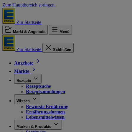
Zum Hauptbereich springen
Zur Startseite
Markt & Angebote
Menü
Zur Startseite
Schließen
Angebote
Märkte
Rezepte
Rezeptsuche
Rezeptsammlungen
Wissen
Bewusste Ernährung
Ernährungsformen
Lebensmittelwissen
Marken & Produkte