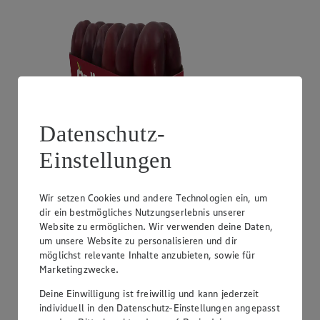
Datenschutz-
Einstellungen
Angebot:
Unsere Heimat Zucchini
1.49
Wir setzen Cookies und andere Technologien ein, um
Festpreis von 1.49€
dir ein bestmögliches Nutzungserlebnis unserer
Website zu ermöglichen. Wir verwenden deine Daten,
aus Süddeutschland, Klasse I, 1 kg
um unsere Website zu personalisieren und dir
möglichst relevante Inhalte anzubieten, sowie für
Marketingzwecke.
Deine Einwilligung ist freiwillig und kann jederzeit
individuell in den Datenschutz-Einstellungen angepasst