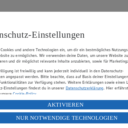
nschutz-Einstellungen
31
 Cookies und andere Technologien ein, um dir ein bestmögliches Nutzungs
bsite zu ermöglichen. Wir verwenden deine Daten, um unsere Website z
, Klaus Fickert (Vorstandsmitglied), Jürgen Mäder (Vorstandsmitglied)
ieren und dir möglichst relevante Inhalte anzubieten, sowie für Marketin
lligung ist freiwillig und kann jederzeit individuell in den Datenschutz-
gen angepasst werden. Bitte beachte, dass auf Basis deiner Einstellungen
eber gewährt Ihnen jedoch das Recht, den auf dieser Website bereitgest
Funktionalitäten zur Verfügung stehen. Weitere Erklärungen sowie einen L
icherung und Vervielfältigung von Bildmaterial oder Grafiken aus dieser 
z-Einstellungen findest du in unserer
Datenschutzerklärung
. Hier erfährs
 unsere
Cookie-Policy
.
Angebotsinformationen verantwortlich. Firma und Anschriften unserer Mär
ung deiner personenbezogenen Daten in den USA durch Facebook und Yo
AKTIVIEREN
f „Aktivieren“ klickst, willigst du im Sinne des Art. 49 Abs. 1 Satz 1 lit
NUR NOTWENDIGE TECHNOLOGIEN
uf hin, dass wir nicht an einem Streitbeilegungsverfahren vor einer V
deine Daten in den USA verarbeitet werden. Der EuGH sieht die USA als 
 europäischen Standards nicht angemessenen Datenschutzniveau an. Es b