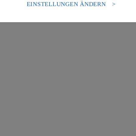
es Zugriffs durch US-amerikanische Behörden.
EINSTELLUNGEN ÄNDERN
nen zum Herausgeber der Seite findest du im
Impressum