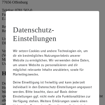
77656 Offenburg
Telefon: 0781 502-0
Fax: 0781 502-6180
E-Mail: kundenservice@edeka-suedwest.de
Registergericht: Amtsgericht Freiburg i.B.
Datenschutz-
Registernummer: HRA 707629
Einstellungen
Umsatzsteuer-Identifikationsnummer gem. § 27a UStG:
DE815916131
Wir setzen Cookies und andere Technologien ein, um
Vertretungsberechtigte: Rainer Huber (Sprecher)
(Vorstandsmitglied), Klaus Fickert (Vorstandsmitglied), Jürgen
dir ein bestmögliches Nutzungserlebnis unserer
Mäder (Vorstandsmitglied), Patrick Mogck (Vorstandsmitglied),
Website zu ermöglichen. Wir verwenden deine Daten,
Uwe Kohler
um unsere Website zu personalisieren und dir
möglichst relevante Inhalte anzubieten, sowie für
Hinweise
Marketingzwecke.
Deine Einwilligung ist freiwillig und kann jederzeit
Der Inhalt dieser Website ist urheberrechtlich geschützt. Der
individuell in den Datenschutz-Einstellungen angepasst
Herausgeber gewährt Ihnen jedoch das Recht, den auf dieser
werden. Bitte beachte, dass auf Basis deiner
Website bereitgestellten Text ganz oder ausschnittsweise zu
speichern und zu vervielfältigen. Aus Gründen des Urheberrechts ist
Einstellungen ggf. nicht mehr alle Funktionalitäten zur
allerdings die Speicherung und Vervielfältigung von Bildmaterial
Verfügung stehen. Weitere Erklärungen sowie einen
oder Grafiken aus dieser Website nicht gestattet.