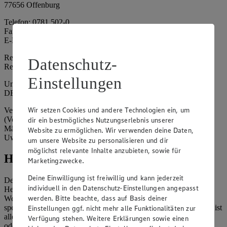
77656 Offenburg
Telefon: 0781 502-0
Fax: 0781 502-6180
E-Mail: kundenservice@edeka-suedwest.de
Registergericht: Amtsgericht Freiburg i.B.
Datenschutz-
Registernummer: HRA 707629
Einstellungen
Umsatzsteuer-Identifikationsnummer gem. § 27a UStG:
DE815916131
Wir setzen Cookies und andere Technologien ein, um
Vertretungsberechtigte: Rainer Huber (Sprecher)
(Vorstandsmitglied), Klaus Fickert (Vorstandsmitglied), Jürgen
dir ein bestmögliches Nutzungserlebnis unserer
Mäder (Vorstandsmitglied), Patrick Mogck (Vorstandsmitglied),
Website zu ermöglichen. Wir verwenden deine Daten,
Uwe Kohler
um unsere Website zu personalisieren und dir
möglichst relevante Inhalte anzubieten, sowie für
Hinweise
Marketingzwecke.
Deine Einwilligung ist freiwillig und kann jederzeit
Der Inhalt dieser Website ist urheberrechtlich geschützt. Der
individuell in den Datenschutz-Einstellungen angepasst
Herausgeber gewährt Ihnen jedoch das Recht, den auf dieser
werden. Bitte beachte, dass auf Basis deiner
Website bereitgestellten Text ganz oder ausschnittsweise zu
speichern und zu vervielfältigen. Aus Gründen des Urheberrechts ist
Einstellungen ggf. nicht mehr alle Funktionalitäten zur
allerdings die Speicherung und Vervielfältigung von Bildmaterial
Verfügung stehen. Weitere Erklärungen sowie einen
oder Grafiken aus dieser Website nicht gestattet.