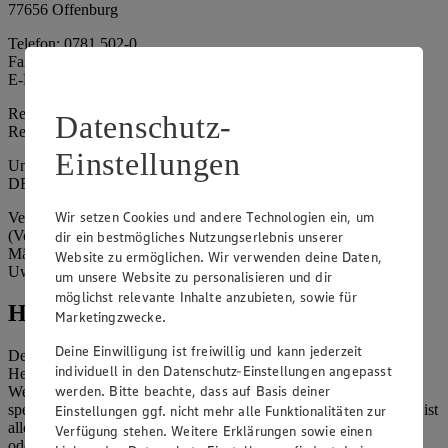
77656 Offenburg
Telefon: 0781 502-0
Fax: 0781 502-6180
E-Mail: kundenservice@edeka-suedwest.de
Registergericht: Amtsgericht Freiburg i.B.
Datenschutz-
Registernummer: HRA 707629
Einstellungen
Umsatzsteuer-Identifikationsnummer gem. § 27a UStG:
DE815916131
Wir setzen Cookies und andere Technologien ein, um
Vertretungsberechtigte: Rainer Huber (Sprecher)
(Vorstandsmitglied), Klaus Fickert (Vorstandsmitglied), Jürgen
dir ein bestmögliches Nutzungserlebnis unserer
Mäder (Vorstandsmitglied), Patrick Mogck (Vorstandsmitglied),
Website zu ermöglichen. Wir verwenden deine Daten,
Uwe Kohler
um unsere Website zu personalisieren und dir
möglichst relevante Inhalte anzubieten, sowie für
Hinweise
Marketingzwecke.
Deine Einwilligung ist freiwillig und kann jederzeit
Der Inhalt dieser Website ist urheberrechtlich geschützt. Der
individuell in den Datenschutz-Einstellungen angepasst
Herausgeber gewährt Ihnen jedoch das Recht, den auf dieser
werden. Bitte beachte, dass auf Basis deiner
Website bereitgestellten Text ganz oder ausschnittsweise zu
speichern und zu vervielfältigen. Aus Gründen des Urheberrechts ist
Einstellungen ggf. nicht mehr alle Funktionalitäten zur
allerdings die Speicherung und Vervielfältigung von Bildmaterial
Verfügung stehen. Weitere Erklärungen sowie einen
oder Grafiken aus dieser Website nicht gestattet.