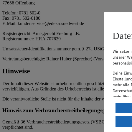
77656 Offenburg
Telefon: 0781 502-0
Fax: 0781 502-6180
E-Mail: kundenservice@edeka-suedwest.de
Date
Registergericht: Amtsgericht Freiburg i.B.
Registernummer: HRA 707629
Umsatzsteuer-Identifikationsnummer gem. § 27a UStG: DE8159161
Wir setzen
unserer We
Vertretungsberechtigte: Rainer Huber (Sprecher) (Vorstandsmitglied)
personalis
Hinweise
Deine Einwi
Einstellun
Der Inhalt dieser Website ist urheberrechtlich geschützt. Der Herausg
mehr alle 
vervielfältigen. Aus Gründen des Urheberrechts ist allerdings die Spe
Datenschut
mehr über
Die verantwortliche Stelle ist nicht für die Inhalte der versendeten 
Verarbeit
Hinweis zum Verbraucherstreitbeilegungsgesetz
Wenn du au
Gemäß § 36 Verbraucherstreitbeilegungsgesetz (VSBG) weisen wir dara
ein, dass 
verpflichtet sind.
einem nach