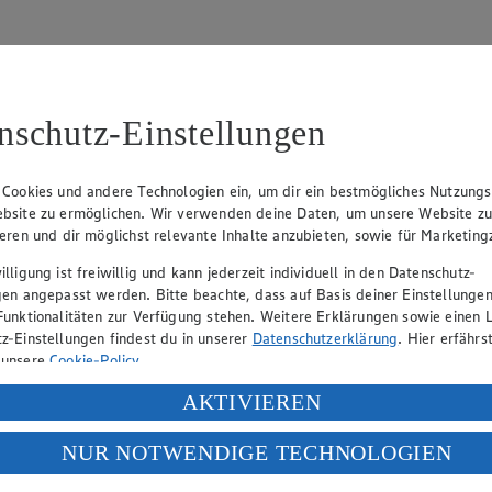
nschutz-Einstellungen
31
 Cookies und andere Technologien ein, um dir ein bestmögliches Nutzungs
bsite zu ermöglichen. Wir verwenden deine Daten, um unsere Website z
, Klaus Fickert (Vorstandsmitglied), Jürgen Mäder (Vorstandsmitglied)
ieren und dir möglichst relevante Inhalte anzubieten, sowie für Marketin
lligung ist freiwillig und kann jederzeit individuell in den Datenschutz-
gen angepasst werden. Bitte beachte, dass auf Basis deiner Einstellungen
eber gewährt Ihnen jedoch das Recht, den auf dieser Website bereitgest
Funktionalitäten zur Verfügung stehen. Weitere Erklärungen sowie einen L
icherung und Vervielfältigung von Bildmaterial oder Grafiken aus dieser 
z-Einstellungen findest du in unserer
Datenschutzerklärung
. Hier erfährs
 unsere
Cookie-Policy
.
Angebotsinformationen verantwortlich. Firma und Anschriften unserer Mär
ung deiner personenbezogenen Daten in den USA durch Facebook und Yo
AKTIVIEREN
f „Aktivieren“ klickst, willigst du im Sinne des Art. 49 Abs. 1 Satz 1 lit
NUR NOTWENDIGE TECHNOLOGIEN
uf hin, dass wir nicht an einem Streitbeilegungsverfahren vor einer V
deine Daten in den USA verarbeitet werden. Der EuGH sieht die USA als 
 europäischen Standards nicht angemessenen Datenschutzniveau an. Es b