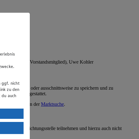
erlebnis
u
, Patrick Mogck (Vorstandsmitglied), Uwe Kohler
gzwecke.
 ggf. nicht
ellten Text ganz oder ausschnittsweise zu speichern und zu
ink zu den
Website nicht gestattet.
t du auch
kte finden Sie in der
Marktsuche
.
uTube:
. a) DSGVO
erbraucherschlichtungsstelle teilnehmen und hierzu auch nicht
Land mit
esteht das