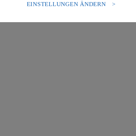
es Zugriffs durch US-amerikanische Behörden.
EINSTELLUNGEN ÄNDERN
nen zum Herausgeber der Seite findest du im
Impressum