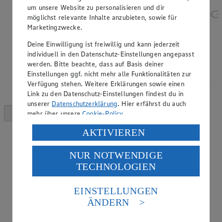
um unsere Website zu personalisieren und dir
möglichst relevante Inhalte anzubieten, sowie für
Marketingzwecke.
Deine Einwilligung ist freiwillig und kann jederzeit
individuell in den Datenschutz-Einstellungen angepasst
werden. Bitte beachte, dass auf Basis deiner
Einstellungen ggf. nicht mehr alle Funktionalitäten zur
Verfügung stehen. Weitere Erklärungen sowie einen
Link zu den Datenschutz-Einstellungen findest du in
unserer
Datenschutzerklärung
. Hier erfährst du auch
mehr über unsere
Cookie-Policy
.
Verarbeitung deiner personenbezogenen Daten in den
AKTIVIEREN
USA durch Facebook und YouTube:
NUR NOTWENDIGE
Wenn du auf „Aktivieren“ klickst, willigst du im Sinne
TECHNOLOGIEN
des Art. 49 Abs. 1 Satz 1 lit. a) DSGVO ein, dass deine
Daten in den USA verarbeitet werden. Der EuGH sieht
die USA als Land mit einem nach europäischen
EINSTELLUNGEN
Standards nicht angemessenen Datenschutzniveau an.
ÄNDERN
Es besteht das Risiko eines Zugriffs durch US-
amerikanische Behörden.