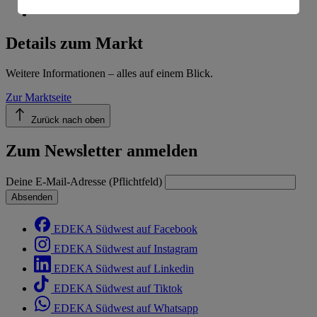
Informationen zum Herausgeber der Seite findest du
im
Impressum
Details zum Markt
Weitere Informationen – alles auf einem Blick.
Zur Marktseite
Zurück nach oben
Zum Newsletter anmelden
Deine E-Mail-Adresse (Pflichtfeld)
Absenden
EDEKA Südwest auf Facebook
EDEKA Südwest auf Instagram
EDEKA Südwest auf Linkedin
EDEKA Südwest auf Tiktok
EDEKA Südwest auf Whatsapp