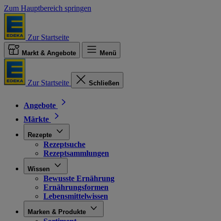
Zum Hauptbereich springen
Zur Startseite
Markt & Angebote
Menü
Zur Startseite
Schließen
Angebote
Märkte
Rezepte
Rezeptsuche
Rezeptsammlungen
Wissen
Bewusste Ernährung
Ernährungsformen
Lebensmittelwissen
Marken & Produkte