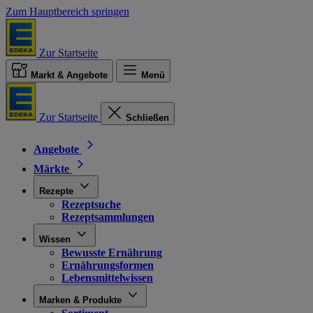
Zum Hauptbereich springen
Zur Startseite
Markt & Angebote
Menü
Zur Startseite
Schließen
Angebote
Märkte
Rezepte
Rezeptsuche
Rezeptsammlungen
Wissen
Bewusste Ernährung
Ernährungsformen
Lebensmittelwissen
Marken & Produkte