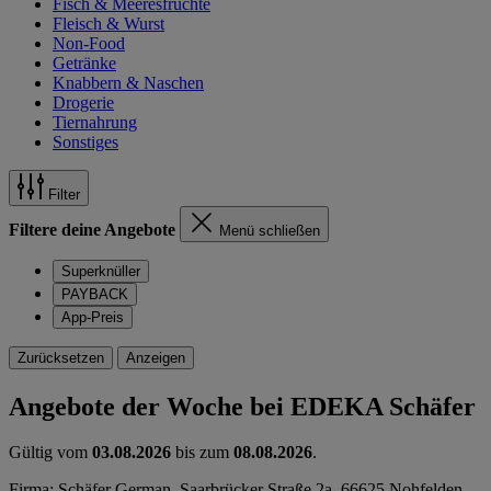
Fisch & Meeresfrüchte
Fleisch & Wurst
Non-Food
Getränke
Knabbern & Naschen
Drogerie
Tiernahrung
Sonstiges
Filter
Filtere deine Angebote
Menü schließen
Superknüller
PAYBACK
App-Preis
Zurücksetzen
Anzeigen
Angebote der Woche bei EDEKA Schäfer
Gültig vom
03.08.2026
bis zum
08.08.2026
.
Firma: Schäfer German, Saarbrücker Straße 2a, 66625 Nohfelden-