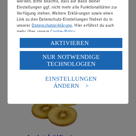
werden. Bitte beachte, dass auf Basis deiner
Einstellungen ggf. nicht mehr alle Funktionalitäten zur
Verfügung stehen. Weitere Erklärungen sowie einen
Link zu den Datenschutz-Einstellungen findest du in
unserer
Datenschutzerklärung
. Hier erfährst du auch
mehr über unsere
Cookie-Policy
.
Angebot:
Zespri Kiwis Gold Jumbo
Verarbeitung deiner personenbezogenen Daten in den
AKTIVIEREN
1.00
USA durch Facebook und YouTube:
Festpreis von 1.00€
NUR NOTWENDIGE
Wenn du auf „Aktivieren“ klickst, willigst du im Sinne
aus Neuseeland, Klasse I, Stück
TECHNOLOGIEN
des Art. 49 Abs. 1 Satz 1 lit. a) DSGVO ein, dass deine
Daten in den USA verarbeitet werden. Der EuGH sieht
die USA als Land mit einem nach europäischen
EINSTELLUNGEN
Standards nicht angemessenen Datenschutzniveau an.
ÄNDERN
Es besteht das Risiko eines Zugriffs durch US-
amerikanische Behörden.
Informationen zum Herausgeber der Seite findest du
im
Impressum