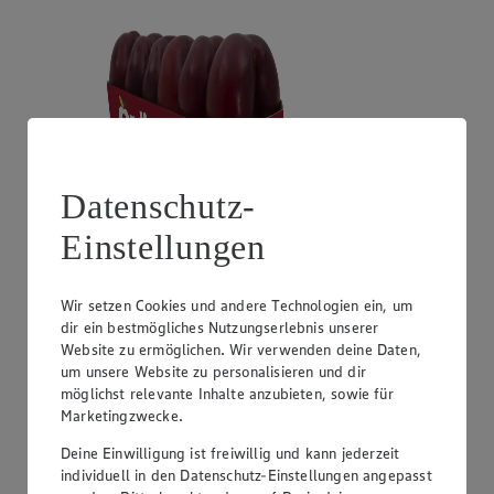
Datenschutz-
Einstellungen
Angebot:
Unsere Heimat Zucchini
1.49
Wir setzen Cookies und andere Technologien ein, um
Festpreis von 1.49€
dir ein bestmögliches Nutzungserlebnis unserer
Website zu ermöglichen. Wir verwenden deine Daten,
aus Süddeutschland, Klasse I, 1 kg
um unsere Website zu personalisieren und dir
möglichst relevante Inhalte anzubieten, sowie für
Marketingzwecke.
Deine Einwilligung ist freiwillig und kann jederzeit
individuell in den Datenschutz-Einstellungen angepasst