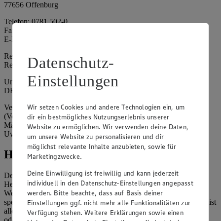
77656 Offenburg
Telefon: 0781 502-0
Fax: 0781 502-6180
E-Mail: kundenservice@edeka-suedwest.de
Registergericht: Amtsgericht Freiburg i.B.
Datenschutz-
Registernummer: HRA 707629
Einstellungen
Umsatzsteuer-Identifikationsnummer gem. § 27a UStG:
DE815916131
Wir setzen Cookies und andere Technologien ein, um
Vertretungsberechtigte: Rainer Huber (Sprecher)
(Vorstandsmitglied), Klaus Fickert (Vorstandsmitglied), Jürgen
dir ein bestmögliches Nutzungserlebnis unserer
Mäder (Vorstandsmitglied), Patrick Mogck (Vorstandsmitglied),
Website zu ermöglichen. Wir verwenden deine Daten,
Uwe Kohler
um unsere Website zu personalisieren und dir
möglichst relevante Inhalte anzubieten, sowie für
Hinweise
Marketingzwecke.
Deine Einwilligung ist freiwillig und kann jederzeit
Der Inhalt dieser Website ist urheberrechtlich geschützt. Der
individuell in den Datenschutz-Einstellungen angepasst
Herausgeber gewährt Ihnen jedoch das Recht, den auf dieser
werden. Bitte beachte, dass auf Basis deiner
Website bereitgestellten Text ganz oder ausschnittsweise zu
speichern und zu vervielfältigen. Aus Gründen des Urheberrechts ist
Einstellungen ggf. nicht mehr alle Funktionalitäten zur
allerdings die Speicherung und Vervielfältigung von Bildmaterial
Verfügung stehen. Weitere Erklärungen sowie einen
oder Grafiken aus dieser Website nicht gestattet.