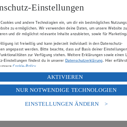
nschutz-Einstellungen
 Cookies und andere Technologien ein, um dir ein bestmögliches Nutzungs
eber gewährt Ihnen jedoch das Recht, den auf dieser Website bereitgest
bsite zu ermöglichen. Wir verwenden deine Daten, um unsere Website z
icherung und Vervielfältigung von Bildmaterial oder Grafiken aus dieser 
ieren und dir möglichst relevante Inhalte anzubieten, sowie für Marketin
Angebotsinformationen verantwortlich. Firma und Anschriften unserer Mär
lligung ist freiwillig und kann jederzeit individuell in den Datenschutz-
gen angepasst werden. Bitte beachte, dass auf Basis deiner Einstellungen
Funktionalitäten zur Verfügung stehen. Weitere Erklärungen sowie einen L
z-Einstellungen findest du in unserer
Datenschutzerklärung
. Hier erfährs
uf hin, dass wir nicht an einem Streitbeilegungsverfahren vor einer V
 unsere
Cookie-Policy
.
ung deiner personenbezogenen Daten in den USA durch Facebook und Yo
AKTIVIEREN
f „Aktivieren“ klickst, willigst du im Sinne des Art. 49 Abs. 1 Satz 1 lit
NUR NOTWENDIGE TECHNOLOGIEN
deine Daten in den USA verarbeitet werden. Der EuGH sieht die USA als 
 europäischen Standards nicht angemessenen Datenschutzniveau an. Es b
es Zugriffs durch US-amerikanische Behörden.
EINSTELLUNGEN ÄNDERN
nen zum Herausgeber der Seite findest du im
Impressum