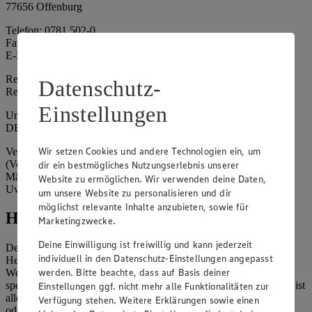
77656 Offenburg
Telefon: 0781 502-0
Fax: 0781 502-6180
E-Mail: kundenservice@edeka-suedwest.de
Registergericht: Amtsgericht Freiburg i.B.
Datenschutz-
Registernummer: HRA 707629
Einstellungen
Umsatzsteuer-Identifikationsnummer gem. § 27a UStG:
DE815916131
Wir setzen Cookies und andere Technologien ein, um
Vertretungsberechtigte: Rainer Huber (Sprecher)
(Vorstandsmitglied), Klaus Fickert (Vorstandsmitglied), Jürgen
dir ein bestmögliches Nutzungserlebnis unserer
Mäder (Vorstandsmitglied), Patrick Mogck (Vorstandsmitglied),
Website zu ermöglichen. Wir verwenden deine Daten,
Uwe Kohler
um unsere Website zu personalisieren und dir
möglichst relevante Inhalte anzubieten, sowie für
Hinweise
Marketingzwecke.
Deine Einwilligung ist freiwillig und kann jederzeit
Der Inhalt dieser Website ist urheberrechtlich geschützt. Der
individuell in den Datenschutz-Einstellungen angepasst
Herausgeber gewährt Ihnen jedoch das Recht, den auf dieser
werden. Bitte beachte, dass auf Basis deiner
Website bereitgestellten Text ganz oder ausschnittsweise zu
speichern und zu vervielfältigen. Aus Gründen des Urheberrechts ist
Einstellungen ggf. nicht mehr alle Funktionalitäten zur
allerdings die Speicherung und Vervielfältigung von Bildmaterial
Verfügung stehen. Weitere Erklärungen sowie einen
oder Grafiken aus dieser Website nicht gestattet.