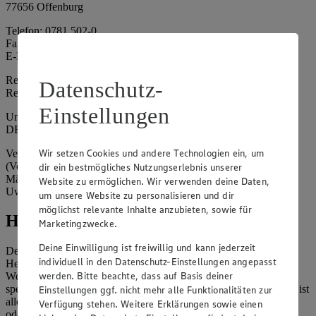
77656 Offenburg
Telefon: 0781 502-0
Fax: 0781 502-6180
E-Mail: kundenservice@edeka-suedwest.de
Registergericht: Amtsgericht Freiburg i.B.
Datenschutz-
Registernummer: HRA 707629
Einstellungen
Umsatzsteuer-Identifikationsnummer gem. § 27a UStG:
DE815916131
Wir setzen Cookies und andere Technologien ein, um
Vertretungsberechtigte: Rainer Huber (Sprecher)
(Vorstandsmitglied), Klaus Fickert (Vorstandsmitglied), Jürgen
dir ein bestmögliches Nutzungserlebnis unserer
Mäder (Vorstandsmitglied), Patrick Mogck (Vorstandsmitglied),
Website zu ermöglichen. Wir verwenden deine Daten,
Uwe Kohler
um unsere Website zu personalisieren und dir
möglichst relevante Inhalte anzubieten, sowie für
Hinweise
Marketingzwecke.
Deine Einwilligung ist freiwillig und kann jederzeit
Der Inhalt dieser Website ist urheberrechtlich geschützt. Der
individuell in den Datenschutz-Einstellungen angepasst
Herausgeber gewährt Ihnen jedoch das Recht, den auf dieser
werden. Bitte beachte, dass auf Basis deiner
Website bereitgestellten Text ganz oder ausschnittsweise zu
speichern und zu vervielfältigen. Aus Gründen des Urheberrechts ist
Einstellungen ggf. nicht mehr alle Funktionalitäten zur
allerdings die Speicherung und Vervielfältigung von Bildmaterial
Verfügung stehen. Weitere Erklärungen sowie einen
oder Grafiken aus dieser Website nicht gestattet.