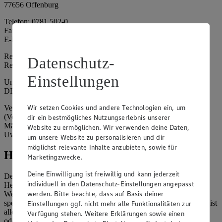
77656 Offenburg
Telefon: 0781 502-0
Fax: 0781 502-6180
E-Mail: kundenservice@edeka-suedwest.de
Registergericht: Amtsgericht Freiburg i.B.
Datenschutz-
Registernummer: HRA 707629
Einstellungen
Umsatzsteuer-Identifikationsnummer gem. § 27a UStG:
DE815916131
Wir setzen Cookies und andere Technologien ein, um
Vertretungsberechtigte: Rainer Huber (Sprecher)
(Vorstandsmitglied), Klaus Fickert (Vorstandsmitglied), Jürgen
dir ein bestmögliches Nutzungserlebnis unserer
Mäder (Vorstandsmitglied), Patrick Mogck (Vorstandsmitglied),
Website zu ermöglichen. Wir verwenden deine Daten,
Uwe Kohler
um unsere Website zu personalisieren und dir
möglichst relevante Inhalte anzubieten, sowie für
Hinweise
Marketingzwecke.
Deine Einwilligung ist freiwillig und kann jederzeit
Der Inhalt dieser Website ist urheberrechtlich geschützt. Der
individuell in den Datenschutz-Einstellungen angepasst
Herausgeber gewährt Ihnen jedoch das Recht, den auf dieser
werden. Bitte beachte, dass auf Basis deiner
Website bereitgestellten Text ganz oder ausschnittsweise zu
speichern und zu vervielfältigen. Aus Gründen des Urheberrechts ist
Einstellungen ggf. nicht mehr alle Funktionalitäten zur
allerdings die Speicherung und Vervielfältigung von Bildmaterial
Verfügung stehen. Weitere Erklärungen sowie einen
oder Grafiken aus dieser Website nicht gestattet.