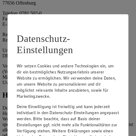
77656 Offenburg
Telefon: 0781 502-0
Fax: 0781 502-6180
E-Mail: kundenservice@edeka-suedwest.de
Registergericht: Amtsgericht Freiburg i.B.
Datenschutz-
Registernummer: HRA 707629
Einstellungen
Umsatzsteuer-Identifikationsnummer gem. § 27a UStG:
DE815916131
Wir setzen Cookies und andere Technologien ein, um
Vertretungsberechtigte: Rainer Huber (Sprecher)
(Vorstandsmitglied), Klaus Fickert (Vorstandsmitglied), Jürgen
dir ein bestmögliches Nutzungserlebnis unserer
Mäder (Vorstandsmitglied), Patrick Mogck (Vorstandsmitglied),
Website zu ermöglichen. Wir verwenden deine Daten,
Uwe Kohler
um unsere Website zu personalisieren und dir
möglichst relevante Inhalte anzubieten, sowie für
Hinweise
Marketingzwecke.
Deine Einwilligung ist freiwillig und kann jederzeit
Der Inhalt dieser Website ist urheberrechtlich geschützt. Der
individuell in den Datenschutz-Einstellungen angepasst
Herausgeber gewährt Ihnen jedoch das Recht, den auf dieser
werden. Bitte beachte, dass auf Basis deiner
Website bereitgestellten Text ganz oder ausschnittsweise zu
speichern und zu vervielfältigen. Aus Gründen des Urheberrechts ist
Einstellungen ggf. nicht mehr alle Funktionalitäten zur
allerdings die Speicherung und Vervielfältigung von Bildmaterial
Verfügung stehen. Weitere Erklärungen sowie einen
oder Grafiken aus dieser Website nicht gestattet.