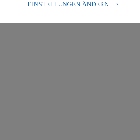
es Zugriffs durch US-amerikanische Behörden.
EINSTELLUNGEN ÄNDERN
nen zum Herausgeber der Seite findest du im
Impressum