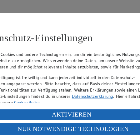
nschutz-Einstellungen
31
 Cookies und andere Technologien ein, um dir ein bestmögliches Nutzungs
bsite zu ermöglichen. Wir verwenden deine Daten, um unsere Website z
, Klaus Fickert (Vorstandsmitglied), Jürgen Mäder (Vorstandsmitglied)
ieren und dir möglichst relevante Inhalte anzubieten, sowie für Marketin
lligung ist freiwillig und kann jederzeit individuell in den Datenschutz-
gen angepasst werden. Bitte beachte, dass auf Basis deiner Einstellungen
eber gewährt Ihnen jedoch das Recht, den auf dieser Website bereitgest
Funktionalitäten zur Verfügung stehen. Weitere Erklärungen sowie einen L
icherung und Vervielfältigung von Bildmaterial oder Grafiken aus dieser 
z-Einstellungen findest du in unserer
Datenschutzerklärung
. Hier erfährs
 unsere
Cookie-Policy
.
Angebotsinformationen verantwortlich. Firma und Anschriften unserer Mär
ung deiner personenbezogenen Daten in den USA durch Facebook und Yo
AKTIVIEREN
f „Aktivieren“ klickst, willigst du im Sinne des Art. 49 Abs. 1 Satz 1 lit
NUR NOTWENDIGE TECHNOLOGIEN
uf hin, dass wir nicht an einem Streitbeilegungsverfahren vor einer V
deine Daten in den USA verarbeitet werden. Der EuGH sieht die USA als 
 europäischen Standards nicht angemessenen Datenschutzniveau an. Es b