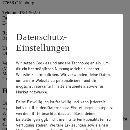
77656 Offenburg
Telefon: 0781 502-0
Fax: 0781 502-6180
E-Mail: kundenservice@edeka-suedwest.de
Registergericht: Amtsgericht Freiburg i.B.
Datenschutz-
Registernummer: HRA 707629
Einstellungen
Umsatzsteuer-Identifikationsnummer gem. § 27a UStG:
DE815916131
Wir setzen Cookies und andere Technologien ein, um
Vertretungsberechtigte: Rainer Huber (Sprecher)
(Vorstandsmitglied), Klaus Fickert (Vorstandsmitglied), Jürgen
dir ein bestmögliches Nutzungserlebnis unserer
Mäder (Vorstandsmitglied), Patrick Mogck (Vorstandsmitglied),
Website zu ermöglichen. Wir verwenden deine Daten,
Uwe Kohler
um unsere Website zu personalisieren und dir
möglichst relevante Inhalte anzubieten, sowie für
Hinweise
Marketingzwecke.
Deine Einwilligung ist freiwillig und kann jederzeit
Der Inhalt dieser Website ist urheberrechtlich geschützt. Der
individuell in den Datenschutz-Einstellungen angepasst
Herausgeber gewährt Ihnen jedoch das Recht, den auf dieser
werden. Bitte beachte, dass auf Basis deiner
Website bereitgestellten Text ganz oder ausschnittsweise zu
speichern und zu vervielfältigen. Aus Gründen des Urheberrechts ist
Einstellungen ggf. nicht mehr alle Funktionalitäten zur
allerdings die Speicherung und Vervielfältigung von Bildmaterial
Verfügung stehen. Weitere Erklärungen sowie einen
oder Grafiken aus dieser Website nicht gestattet.