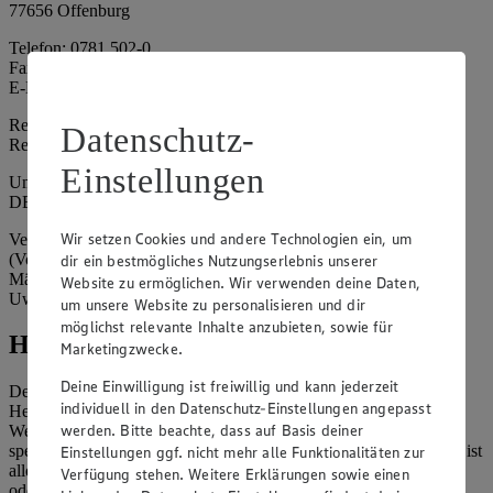
77656 Offenburg
Telefon: 0781 502-0
Fax: 0781 502-6180
E-Mail: kundenservice@edeka-suedwest.de
Registergericht: Amtsgericht Freiburg i.B.
Datenschutz-
Registernummer: HRA 707629
Einstellungen
Umsatzsteuer-Identifikationsnummer gem. § 27a UStG:
DE815916131
Wir setzen Cookies und andere Technologien ein, um
Vertretungsberechtigte: Rainer Huber (Sprecher)
(Vorstandsmitglied), Klaus Fickert (Vorstandsmitglied), Jürgen
dir ein bestmögliches Nutzungserlebnis unserer
Mäder (Vorstandsmitglied), Patrick Mogck (Vorstandsmitglied),
Website zu ermöglichen. Wir verwenden deine Daten,
Uwe Kohler
um unsere Website zu personalisieren und dir
möglichst relevante Inhalte anzubieten, sowie für
Hinweise
Marketingzwecke.
Deine Einwilligung ist freiwillig und kann jederzeit
Der Inhalt dieser Website ist urheberrechtlich geschützt. Der
individuell in den Datenschutz-Einstellungen angepasst
Herausgeber gewährt Ihnen jedoch das Recht, den auf dieser
werden. Bitte beachte, dass auf Basis deiner
Website bereitgestellten Text ganz oder ausschnittsweise zu
speichern und zu vervielfältigen. Aus Gründen des Urheberrechts ist
Einstellungen ggf. nicht mehr alle Funktionalitäten zur
allerdings die Speicherung und Vervielfältigung von Bildmaterial
Verfügung stehen. Weitere Erklärungen sowie einen
oder Grafiken aus dieser Website nicht gestattet.