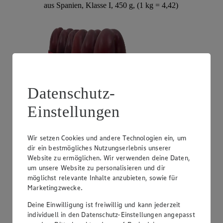
aus Spanien, Klasse I, 450 g, (1 kg = 4,42)
Datenschutz-
Einstellungen
Angebot:
Unsere Heimat Zucchini
Wir setzen Cookies und andere Technologien ein, um
1.49
dir ein bestmögliches Nutzungserlebnis unserer
Festpreis von 1.49€
Website zu ermöglichen. Wir verwenden deine Daten,
um unsere Website zu personalisieren und dir
aus Süddeutschland, Klasse I, 1 kg
möglichst relevante Inhalte anzubieten, sowie für
Marketingzwecke.
Deine Einwilligung ist freiwillig und kann jederzeit
individuell in den Datenschutz-Einstellungen angepasst