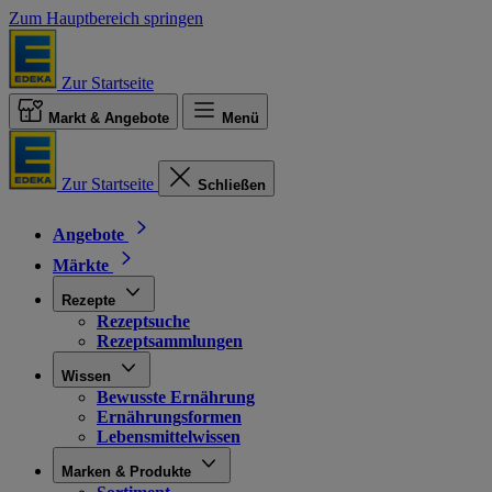
Zum Hauptbereich springen
Zur Startseite
Markt & Angebote
Menü
Zur Startseite
Schließen
Angebote
Märkte
Rezepte
Rezeptsuche
Rezeptsammlungen
Wissen
Bewusste Ernährung
Ernährungsformen
Lebensmittelwissen
Marken & Produkte