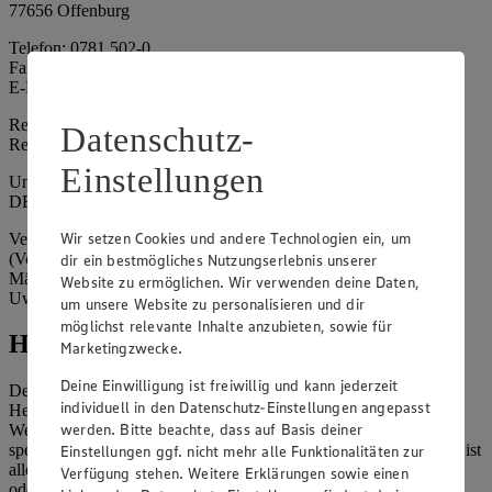
77656 Offenburg
Telefon: 0781 502-0
Fax: 0781 502-6180
E-Mail: kundenservice@edeka-suedwest.de
Registergericht: Amtsgericht Freiburg i.B.
Datenschutz-
Registernummer: HRA 707629
Einstellungen
Umsatzsteuer-Identifikationsnummer gem. § 27a UStG:
DE815916131
Wir setzen Cookies und andere Technologien ein, um
Vertretungsberechtigte: Rainer Huber (Sprecher)
(Vorstandsmitglied), Klaus Fickert (Vorstandsmitglied), Jürgen
dir ein bestmögliches Nutzungserlebnis unserer
Mäder (Vorstandsmitglied), Patrick Mogck (Vorstandsmitglied),
Website zu ermöglichen. Wir verwenden deine Daten,
Uwe Kohler
um unsere Website zu personalisieren und dir
möglichst relevante Inhalte anzubieten, sowie für
Hinweise
Marketingzwecke.
Deine Einwilligung ist freiwillig und kann jederzeit
Der Inhalt dieser Website ist urheberrechtlich geschützt. Der
individuell in den Datenschutz-Einstellungen angepasst
Herausgeber gewährt Ihnen jedoch das Recht, den auf dieser
werden. Bitte beachte, dass auf Basis deiner
Website bereitgestellten Text ganz oder ausschnittsweise zu
speichern und zu vervielfältigen. Aus Gründen des Urheberrechts ist
Einstellungen ggf. nicht mehr alle Funktionalitäten zur
allerdings die Speicherung und Vervielfältigung von Bildmaterial
Verfügung stehen. Weitere Erklärungen sowie einen
oder Grafiken aus dieser Website nicht gestattet.