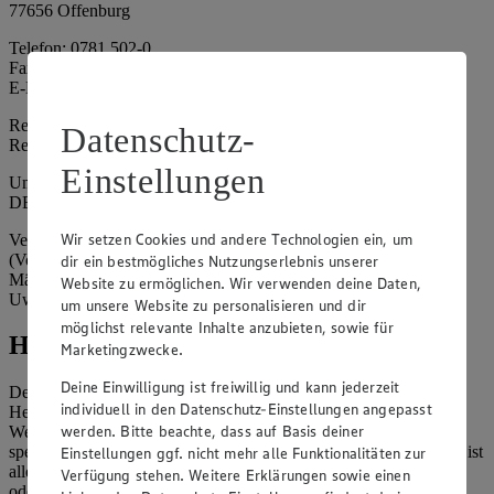
77656 Offenburg
Telefon: 0781 502-0
Fax: 0781 502-6180
E-Mail: kundenservice@edeka-suedwest.de
Registergericht: Amtsgericht Freiburg i.B.
Datenschutz-
Registernummer: HRA 707629
Einstellungen
Umsatzsteuer-Identifikationsnummer gem. § 27a UStG:
DE815916131
Wir setzen Cookies und andere Technologien ein, um
Vertretungsberechtigte: Rainer Huber (Sprecher)
(Vorstandsmitglied), Klaus Fickert (Vorstandsmitglied), Jürgen
dir ein bestmögliches Nutzungserlebnis unserer
Mäder (Vorstandsmitglied), Patrick Mogck (Vorstandsmitglied),
Website zu ermöglichen. Wir verwenden deine Daten,
Uwe Kohler
um unsere Website zu personalisieren und dir
möglichst relevante Inhalte anzubieten, sowie für
Hinweise
Marketingzwecke.
Deine Einwilligung ist freiwillig und kann jederzeit
Der Inhalt dieser Website ist urheberrechtlich geschützt. Der
individuell in den Datenschutz-Einstellungen angepasst
Herausgeber gewährt Ihnen jedoch das Recht, den auf dieser
werden. Bitte beachte, dass auf Basis deiner
Website bereitgestellten Text ganz oder ausschnittsweise zu
speichern und zu vervielfältigen. Aus Gründen des Urheberrechts ist
Einstellungen ggf. nicht mehr alle Funktionalitäten zur
allerdings die Speicherung und Vervielfältigung von Bildmaterial
Verfügung stehen. Weitere Erklärungen sowie einen
oder Grafiken aus dieser Website nicht gestattet.