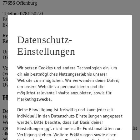
77656 Offenburg
Telefon: 0781 502-0
Fax: 0781 502-6180
E-Mail: kundenservice@edeka-suedwest.de
Registergericht: Amtsgericht Freiburg i.B.
Datenschutz-
Registernummer: HRA 707629
Einstellungen
Umsatzsteuer-Identifikationsnummer gem. § 27a UStG:
DE815916131
Wir setzen Cookies und andere Technologien ein, um
Vertretungsberechtigte: Rainer Huber (Sprecher)
(Vorstandsmitglied), Klaus Fickert (Vorstandsmitglied), Jürgen
dir ein bestmögliches Nutzungserlebnis unserer
Mäder (Vorstandsmitglied), Patrick Mogck (Vorstandsmitglied),
Website zu ermöglichen. Wir verwenden deine Daten,
Uwe Kohler
um unsere Website zu personalisieren und dir
möglichst relevante Inhalte anzubieten, sowie für
Hinweise
Marketingzwecke.
Deine Einwilligung ist freiwillig und kann jederzeit
Der Inhalt dieser Website ist urheberrechtlich geschützt. Der
individuell in den Datenschutz-Einstellungen angepasst
Herausgeber gewährt Ihnen jedoch das Recht, den auf dieser
werden. Bitte beachte, dass auf Basis deiner
Website bereitgestellten Text ganz oder ausschnittsweise zu
speichern und zu vervielfältigen. Aus Gründen des Urheberrechts ist
Einstellungen ggf. nicht mehr alle Funktionalitäten zur
allerdings die Speicherung und Vervielfältigung von Bildmaterial
Verfügung stehen. Weitere Erklärungen sowie einen
oder Grafiken aus dieser Website nicht gestattet.